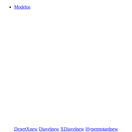
Modelos
DesertX
new
Diavel
new
XDiavel
new
Hypermotard
new