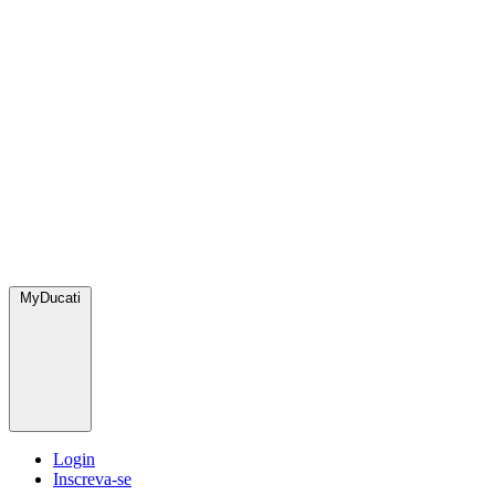
MyDucati
Login
Inscreva-se