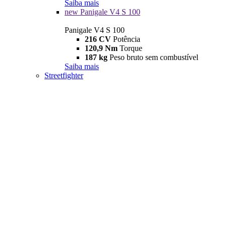
Saiba mais
new
Panigale V4 S 100
Panigale V4 S 100
216 CV
Potência
120,9 Nm
Torque
187 kg
Peso bruto sem combustível
Saiba mais
Streetfighter