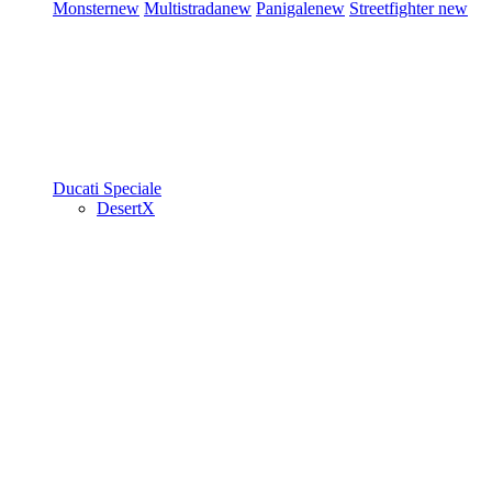
Monster
new
Multistrada
new
Panigale
new
Streetfighter
new
Ducati Speciale
DesertX