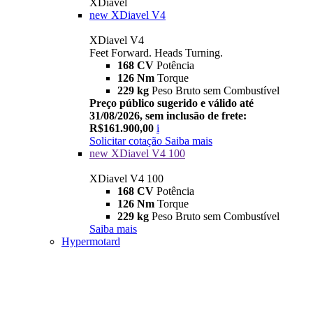
XDiavel
new
XDiavel V4
XDiavel V4
Feet Forward. Heads Turning.
168 CV
Potência
126 Nm
Torque
229 kg
Peso Bruto sem Combustível
Preço público sugerido e válido até
31/08/2026, sem inclusão de frete:
R$161.900,00
i
Solicitar cotação
Saiba mais
new
XDiavel V4 100
XDiavel V4 100
168 CV
Potência
126 Nm
Torque
229 kg
Peso Bruto sem Combustível
Saiba mais
Hypermotard