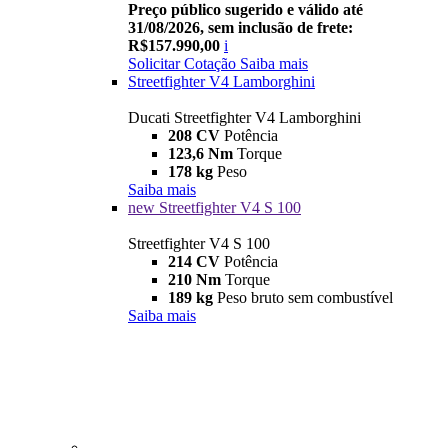
Preço público sugerido e válido até
31/08/2026, sem inclusão de frete:
R$157.990,00
i
Solicitar Cotação
Saiba mais
Streetfighter V4 Lamborghini
Ducati Streetfighter V4 Lamborghini
208 CV
Potência
123,6 Nm
Torque
178 kg
Peso
Saiba mais
new
Streetfighter V4 S 100
Streetfighter V4 S 100
214 CV
Potência
210 Nm
Torque
189 kg
Peso bruto sem combustível
Saiba mais