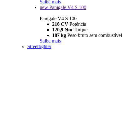
Saiba mais
new
Panigale V4 S 100
Panigale V4 S 100
216 CV
Potência
120,9 Nm
Torque
187 kg
Peso bruto sem combustível
Saiba mais
Streetfighter