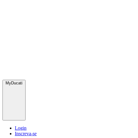
MyDucati
Login
Inscreva-se