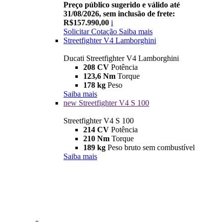
Preço público sugerido e válido até
31/08/2026, sem inclusão de frete:
R$157.990,00
i
Solicitar Cotação
Saiba mais
Streetfighter V4 Lamborghini
Ducati Streetfighter V4 Lamborghini
208 CV
Potência
123,6 Nm
Torque
178 kg
Peso
Saiba mais
new
Streetfighter V4 S 100
Streetfighter V4 S 100
214 CV
Potência
210 Nm
Torque
189 kg
Peso bruto sem combustível
Saiba mais