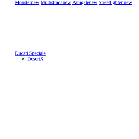
Monster
new
Multistrada
new
Panigale
new
Streetfighter
new
Ducati Speciale
DesertX