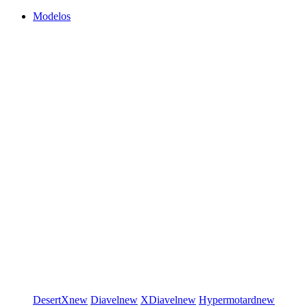
Modelos
DesertX
new
Diavel
new
XDiavel
new
Hypermotard
new