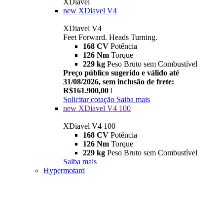
XDiavel
new
XDiavel V4
XDiavel V4
Feet Forward. Heads Turning.
168 CV
Potência
126 Nm
Torque
229 kg
Peso Bruto sem Combustível
Preço público sugerido e válido até
31/08/2026, sem inclusão de frete:
R$161.900,00
i
Solicitar cotação
Saiba mais
new
XDiavel V4 100
XDiavel V4 100
168 CV
Potência
126 Nm
Torque
229 kg
Peso Bruto sem Combustível
Saiba mais
Hypermotard