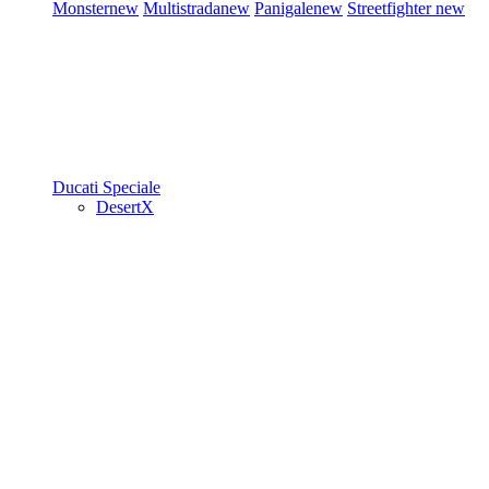
Monster
new
Multistrada
new
Panigale
new
Streetfighter
new
Ducati Speciale
DesertX