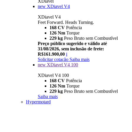
XDiavel
new
XDiavel V4
XDiavel V4
Feet Forward. Heads Turning.
168 CV
Potência
126 Nm
Torque
229 kg
Peso Bruto sem Combustível
Preço público sugerido e válido até
31/08/2026, sem inclusão de frete:
R$161.900,00
i
Solicitar cotação
Saiba mais
new
XDiavel V4 100
XDiavel V4 100
168 CV
Potência
126 Nm
Torque
229 kg
Peso Bruto sem Combustível
Saiba mais
Hypermotard