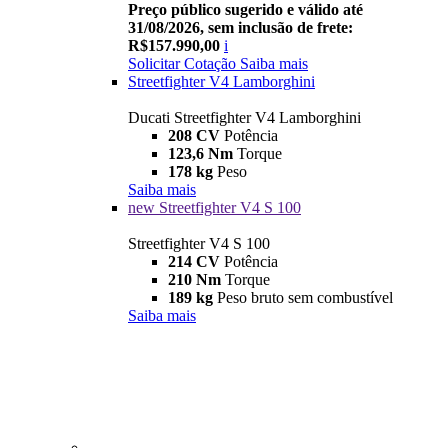
Preço público sugerido e válido até
31/08/2026, sem inclusão de frete:
R$157.990,00
i
Solicitar Cotação
Saiba mais
Streetfighter V4 Lamborghini
Ducati Streetfighter V4 Lamborghini
208 CV
Potência
123,6 Nm
Torque
178 kg
Peso
Saiba mais
new
Streetfighter V4 S 100
Streetfighter V4 S 100
214 CV
Potência
210 Nm
Torque
189 kg
Peso bruto sem combustível
Saiba mais