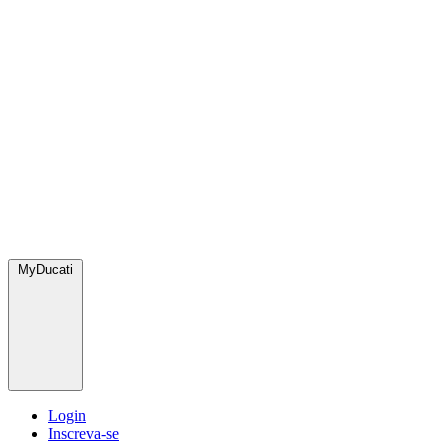
MyDucati
Login
Inscreva-se