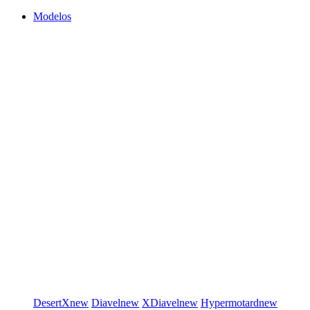
Modelos
DesertX
new
Diavel
new
XDiavel
new
Hypermotard
new