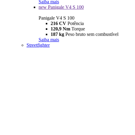
Saiba mais
new
Panigale V4 S 100
Panigale V4 S 100
216 CV
Potência
120,9 Nm
Torque
187 kg
Peso bruto sem combustível
Saiba mais
Streetfighter