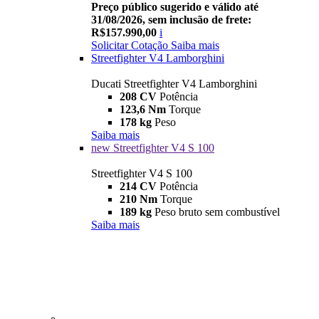
Preço público sugerido e válido até
31/08/2026, sem inclusão de frete:
R$157.990,00
i
Solicitar Cotação
Saiba mais
Streetfighter V4 Lamborghini
Ducati Streetfighter V4 Lamborghini
208 CV
Potência
123,6 Nm
Torque
178 kg
Peso
Saiba mais
new
Streetfighter V4 S 100
Streetfighter V4 S 100
214 CV
Potência
210 Nm
Torque
189 kg
Peso bruto sem combustível
Saiba mais