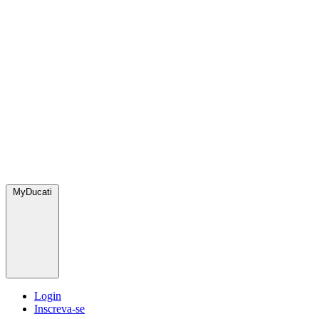
MyDucati
Login
Inscreva-se