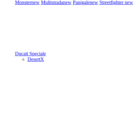
Monster
new
Multistrada
new
Panigale
new
Streetfighter
new
Ducati Speciale
DesertX