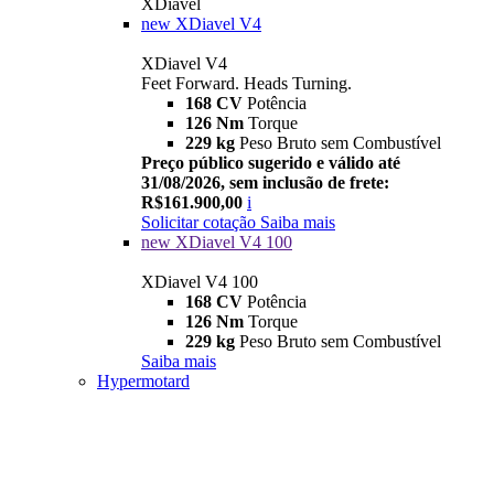
XDiavel
new
XDiavel V4
XDiavel V4
Feet Forward. Heads Turning.
168 CV
Potência
126 Nm
Torque
229 kg
Peso Bruto sem Combustível
Preço público sugerido e válido até
31/08/2026, sem inclusão de frete:
R$161.900,00
i
Solicitar cotação
Saiba mais
new
XDiavel V4 100
XDiavel V4 100
168 CV
Potência
126 Nm
Torque
229 kg
Peso Bruto sem Combustível
Saiba mais
Hypermotard