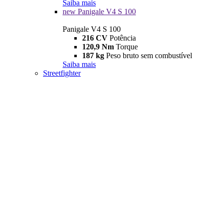
Saiba mais
new
Panigale V4 S 100
Panigale V4 S 100
216 CV
Potência
120,9 Nm
Torque
187 kg
Peso bruto sem combustível
Saiba mais
Streetfighter