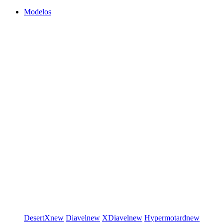
Modelos
DesertX
new
Diavel
new
XDiavel
new
Hypermotard
new