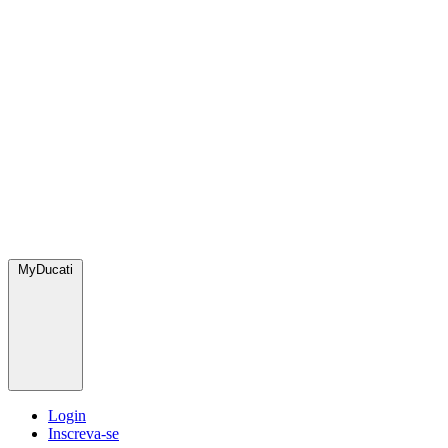
MyDucati
Login
Inscreva-se