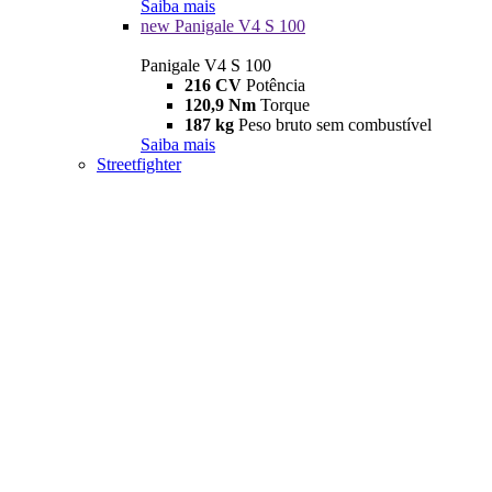
Saiba mais
new
Panigale V4 S 100
Panigale V4 S 100
216 CV
Potência
120,9 Nm
Torque
187 kg
Peso bruto sem combustível
Saiba mais
Streetfighter