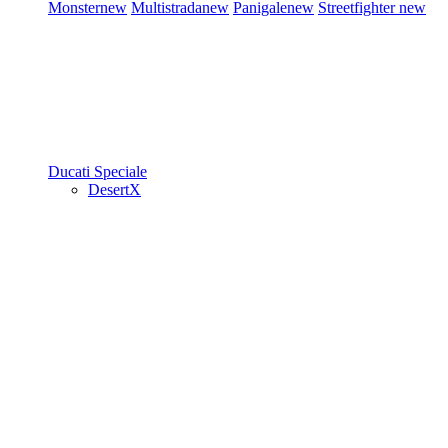
Monster
new
Multistrada
new
Panigale
new
Streetfighter
new
Ducati Speciale
DesertX