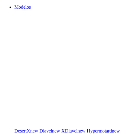
Modelos
DesertX
new
Diavel
new
XDiavel
new
Hypermotard
new