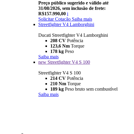
Preço público sugerido e válido até
31/08/2026, sem inclusão de frete:
R$157.990,00
i
Solicitar Cotação
Saiba mais
Streetfighter V4 Lamborghini
Ducati Streetfighter V4 Lamborghini
208 CV
Potência
123,6 Nm
Torque
178 kg
Peso
Saiba mais
new
Streetfighter V4 S 100
Streetfighter V4 S 100
214 CV
Potência
210 Nm
Torque
189 kg
Peso bruto sem combustível
Saiba mais