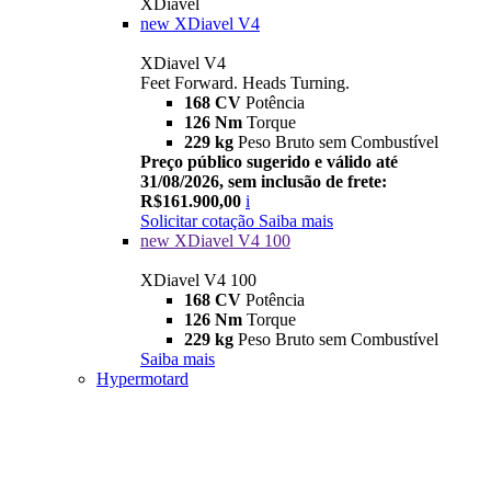
XDiavel
new
XDiavel V4
XDiavel V4
Feet Forward. Heads Turning.
168 CV
Potência
126 Nm
Torque
229 kg
Peso Bruto sem Combustível
Preço público sugerido e válido até
31/08/2026, sem inclusão de frete:
R$161.900,00
i
Solicitar cotação
Saiba mais
new
XDiavel V4 100
XDiavel V4 100
168 CV
Potência
126 Nm
Torque
229 kg
Peso Bruto sem Combustível
Saiba mais
Hypermotard