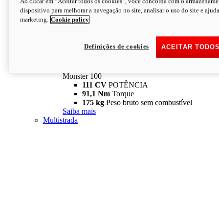
Ao clicar em “Aceitar todos os cookies”, você concorda com o armazename
dispositivo para melhorar a navegação no site, analisar o uso do site e ajud
marketing.
Cookie policy
Definições de cookies
ACEITAR TODO
Monster
new
Monster 100
Monster 100
111 CV
POTÊNCIA
91,1 Nm
Torque
175 kg
Peso bruto sem combustível
Saiba mais
Multistrada