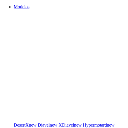
Modelos
DesertX
new
Diavel
new
XDiavel
new
Hypermotard
new