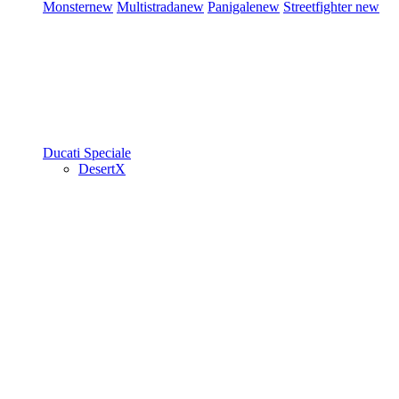
Monster
new
Multistrada
new
Panigale
new
Streetfighter
new
Ducati Speciale
DesertX