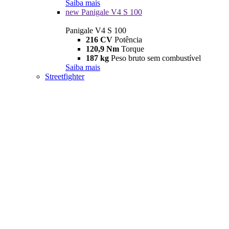
Saiba mais
new
Panigale V4 S 100
Panigale V4 S 100
216 CV
Potência
120,9 Nm
Torque
187 kg
Peso bruto sem combustível
Saiba mais
Streetfighter