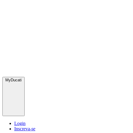
MyDucati
Login
Inscreva-se