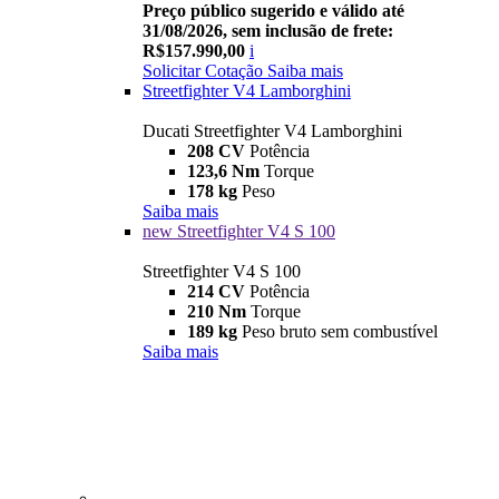
Preço público sugerido e válido até
31/08/2026, sem inclusão de frete:
R$157.990,00
i
Solicitar Cotação
Saiba mais
Streetfighter V4 Lamborghini
Ducati Streetfighter V4 Lamborghini
208 CV
Potência
123,6 Nm
Torque
178 kg
Peso
Saiba mais
new
Streetfighter V4 S 100
Streetfighter V4 S 100
214 CV
Potência
210 Nm
Torque
189 kg
Peso bruto sem combustível
Saiba mais