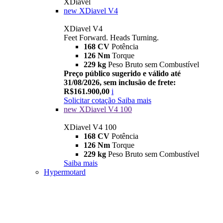
XDiavel
new
XDiavel V4
XDiavel V4
Feet Forward. Heads Turning.
168 CV
Potência
126 Nm
Torque
229 kg
Peso Bruto sem Combustível
Preço público sugerido e válido até
31/08/2026, sem inclusão de frete:
R$161.900,00
i
Solicitar cotação
Saiba mais
new
XDiavel V4 100
XDiavel V4 100
168 CV
Potência
126 Nm
Torque
229 kg
Peso Bruto sem Combustível
Saiba mais
Hypermotard