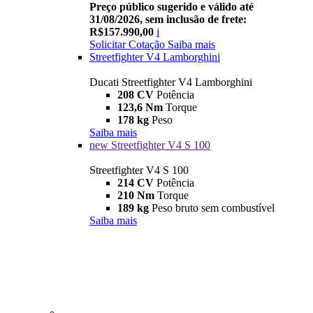
Preço público sugerido e válido até
31/08/2026, sem inclusão de frete:
R$157.990,00
i
Solicitar Cotação
Saiba mais
Streetfighter V4 Lamborghini
Ducati Streetfighter V4 Lamborghini
208 CV
Potência
123,6 Nm
Torque
178 kg
Peso
Saiba mais
new
Streetfighter V4 S 100
Streetfighter V4 S 100
214 CV
Potência
210 Nm
Torque
189 kg
Peso bruto sem combustível
Saiba mais