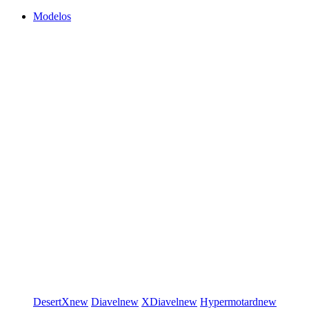
Modelos
DesertX
new
Diavel
new
XDiavel
new
Hypermotard
new