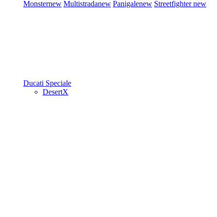
Monster
new
Multistrada
new
Panigale
new
Streetfighter
new
Ducati Speciale
DesertX