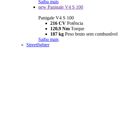
Saiba mais
new
Panigale V4 S 100
Panigale V4 S 100
216 CV
Potência
120,9 Nm
Torque
187 kg
Peso bruto sem combustível
Saiba mais
Streetfighter