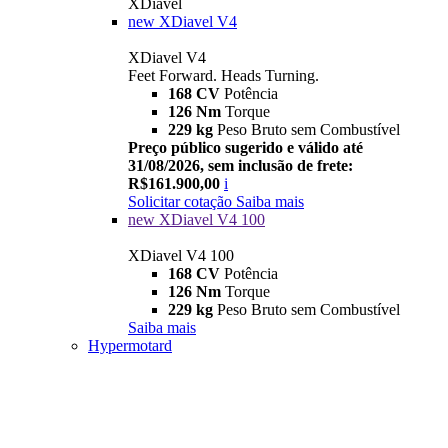
XDiavel
new
XDiavel V4
XDiavel V4
Feet Forward. Heads Turning.
168 CV
Potência
126 Nm
Torque
229 kg
Peso Bruto sem Combustível
Preço público sugerido e válido até
31/08/2026, sem inclusão de frete:
R$161.900,00
i
Solicitar cotação
Saiba mais
new
XDiavel V4 100
XDiavel V4 100
168 CV
Potência
126 Nm
Torque
229 kg
Peso Bruto sem Combustível
Saiba mais
Hypermotard