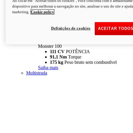
Ao clicar em “Aceitar todos os cookies”, você concorda com o armazename
dispositivo para melhorar a navegação no site, analisar o uso do site e ajud
marketing.
Cookie policy
Definições de cookies
ACEITAR TODO
Monster
new
Monster 100
Monster 100
111 CV
POTÊNCIA
91,1 Nm
Torque
175 kg
Peso bruto sem combustível
Saiba mais
Multistrada