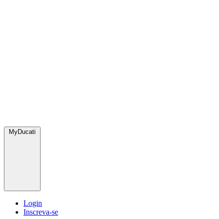
MyDucati
Login
Inscreva-se