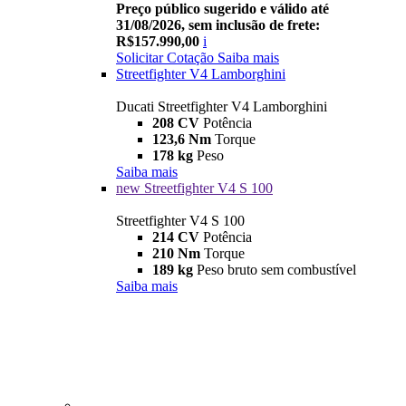
Preço público sugerido e válido até
31/08/2026, sem inclusão de frete:
R$157.990,00
i
Solicitar Cotação
Saiba mais
Streetfighter V4 Lamborghini
Ducati Streetfighter V4 Lamborghini
208 CV
Potência
123,6 Nm
Torque
178 kg
Peso
Saiba mais
new
Streetfighter V4 S 100
Streetfighter V4 S 100
214 CV
Potência
210 Nm
Torque
189 kg
Peso bruto sem combustível
Saiba mais