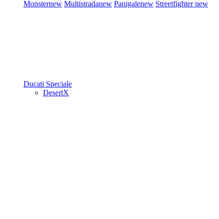
Monster
new
Multistrada
new
Panigale
new
Streetfighter
new
Ducati Speciale
DesertX