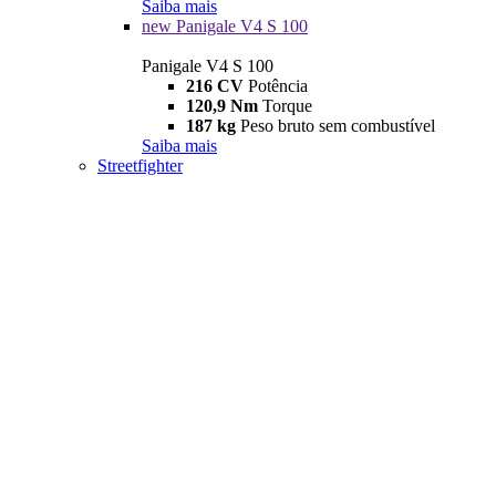
Saiba mais
new
Panigale V4 S 100
Panigale V4 S 100
216 CV
Potência
120,9 Nm
Torque
187 kg
Peso bruto sem combustível
Saiba mais
Streetfighter