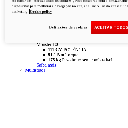
Ao clicar em “Aceitar todos os cookies”, você concorda com o armazename
dispositivo para melhorar a navegação no site, analisar o uso do site e ajud
marketing.
Cookie policy
Definições de cookies
ACEITAR TODO
Monster
new
Monster 100
Monster 100
111 CV
POTÊNCIA
91,1 Nm
Torque
175 kg
Peso bruto sem combustível
Saiba mais
Multistrada