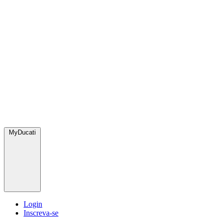
MyDucati
Login
Inscreva-se