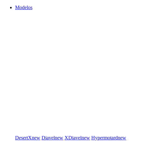
Modelos
DesertX
new
Diavel
new
XDiavel
new
Hypermotard
new