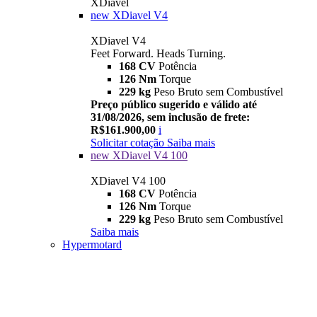
XDiavel
new
XDiavel V4
XDiavel V4
Feet Forward. Heads Turning.
168 CV
Potência
126 Nm
Torque
229 kg
Peso Bruto sem Combustível
Preço público sugerido e válido até
31/08/2026, sem inclusão de frete:
R$161.900,00
i
Solicitar cotação
Saiba mais
new
XDiavel V4 100
XDiavel V4 100
168 CV
Potência
126 Nm
Torque
229 kg
Peso Bruto sem Combustível
Saiba mais
Hypermotard