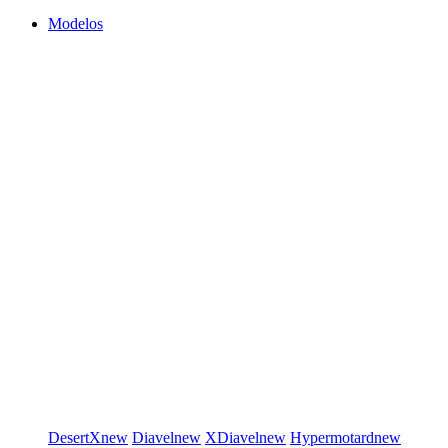
Modelos
DesertX
new
Diavel
new
XDiavel
new
Hypermotard
new