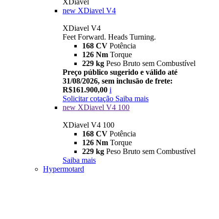
XDiavel
new
XDiavel V4
XDiavel V4
Feet Forward. Heads Turning.
168 CV
Potência
126 Nm
Torque
229 kg
Peso Bruto sem Combustível
Preço público sugerido e válido até
31/08/2026, sem inclusão de frete:
R$161.900,00
i
Solicitar cotação
Saiba mais
new
XDiavel V4 100
XDiavel V4 100
168 CV
Potência
126 Nm
Torque
229 kg
Peso Bruto sem Combustível
Saiba mais
Hypermotard