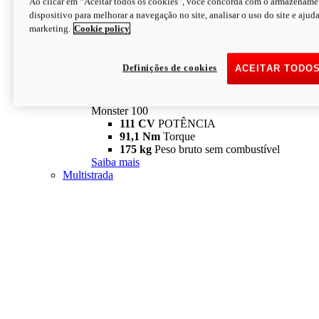
Ao clicar em “Aceitar todos os cookies”, você concorda com o armazename
dispositivo para melhorar a navegação no site, analisar o uso do site e ajud
marketing.
Cookie policy
Definições de cookies
ACEITAR TODO
Monster
new
Monster 100
Monster 100
111 CV
POTÊNCIA
91,1 Nm
Torque
175 kg
Peso bruto sem combustível
Saiba mais
Multistrada