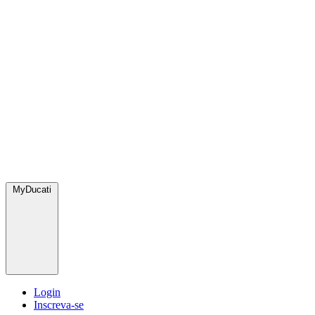
MyDucati
Login
Inscreva-se