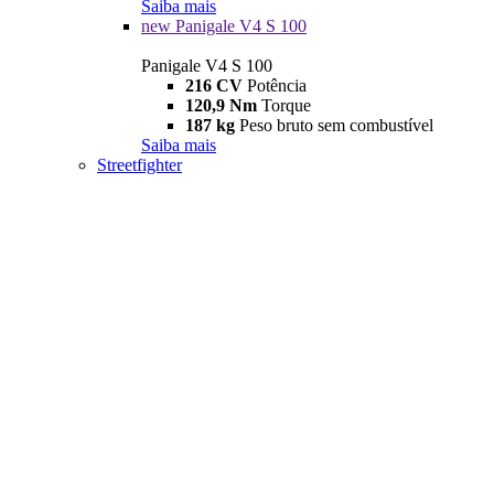
Saiba mais
new
Panigale V4 S 100
Panigale V4 S 100
216 CV
Potência
120,9 Nm
Torque
187 kg
Peso bruto sem combustível
Saiba mais
Streetfighter