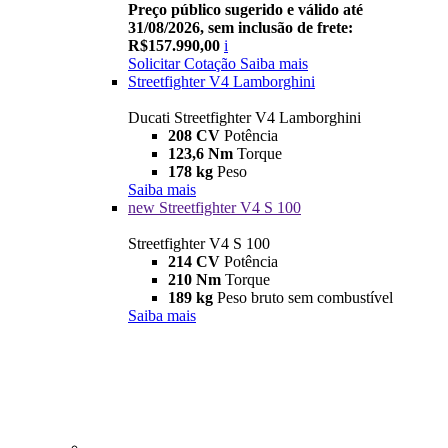
Preço público sugerido e válido até
31/08/2026, sem inclusão de frete:
R$157.990,00
i
Solicitar Cotação
Saiba mais
Streetfighter V4 Lamborghini
Ducati Streetfighter V4 Lamborghini
208 CV
Potência
123,6 Nm
Torque
178 kg
Peso
Saiba mais
new
Streetfighter V4 S 100
Streetfighter V4 S 100
214 CV
Potência
210 Nm
Torque
189 kg
Peso bruto sem combustível
Saiba mais