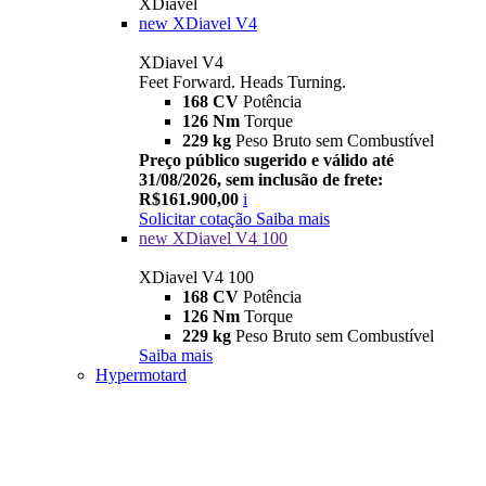
XDiavel
new
XDiavel V4
XDiavel V4
Feet Forward. Heads Turning.
168 CV
Potência
126 Nm
Torque
229 kg
Peso Bruto sem Combustível
Preço público sugerido e válido até
31/08/2026, sem inclusão de frete:
R$161.900,00
i
Solicitar cotação
Saiba mais
new
XDiavel V4 100
XDiavel V4 100
168 CV
Potência
126 Nm
Torque
229 kg
Peso Bruto sem Combustível
Saiba mais
Hypermotard