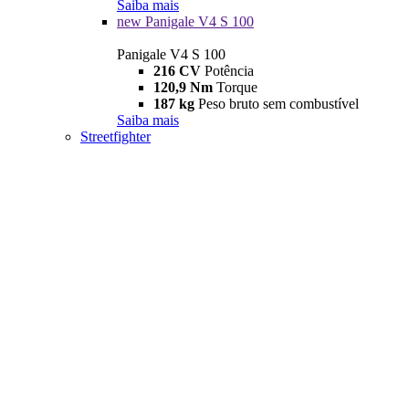
Saiba mais
new
Panigale V4 S 100
Panigale V4 S 100
216 CV
Potência
120,9 Nm
Torque
187 kg
Peso bruto sem combustível
Saiba mais
Streetfighter