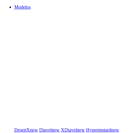
Modelos
DesertX
new
Diavel
new
XDiavel
new
Hypermotard
new