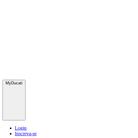
MyDucati
Login
Inscreva-se