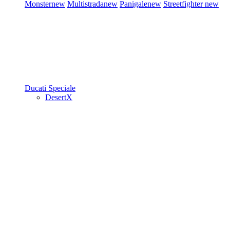
Monster
new
Multistrada
new
Panigale
new
Streetfighter
new
Ducati Speciale
DesertX