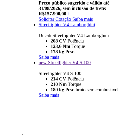
Preço público sugerido e válido até
31/08/2026, sem inclusão de frete:
R$157.990,00
i
Solicitar Cotação
Saiba mais
Streetfighter V4 Lamborghini
Ducati Streetfighter V4 Lamborghini
208 CV
Potência
123,6 Nm
Torque
178 kg
Peso
Saiba mais
new
Streetfighter V4 S 100
Streetfighter V4 S 100
214 CV
Potência
210 Nm
Torque
189 kg
Peso bruto sem combustível
Saiba mais