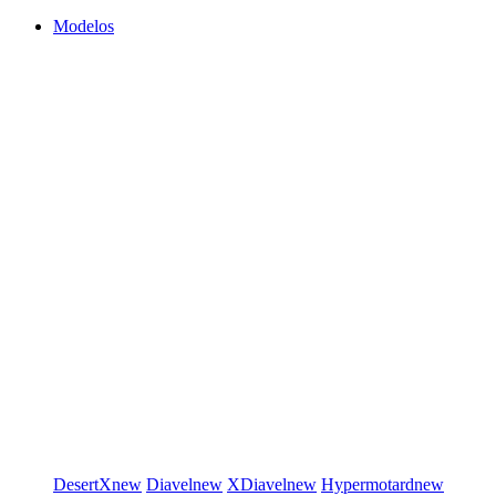
Modelos
DesertX
new
Diavel
new
XDiavel
new
Hypermotard
new