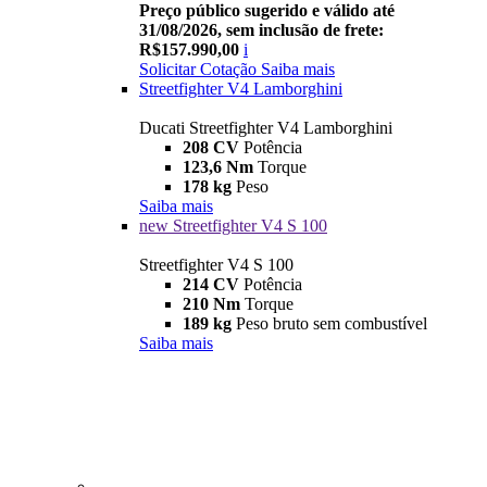
Preço público sugerido e válido até
31/08/2026, sem inclusão de frete:
R$157.990,00
i
Solicitar Cotação
Saiba mais
Streetfighter V4 Lamborghini
Ducati Streetfighter V4 Lamborghini
208 CV
Potência
123,6 Nm
Torque
178 kg
Peso
Saiba mais
new
Streetfighter V4 S 100
Streetfighter V4 S 100
214 CV
Potência
210 Nm
Torque
189 kg
Peso bruto sem combustível
Saiba mais