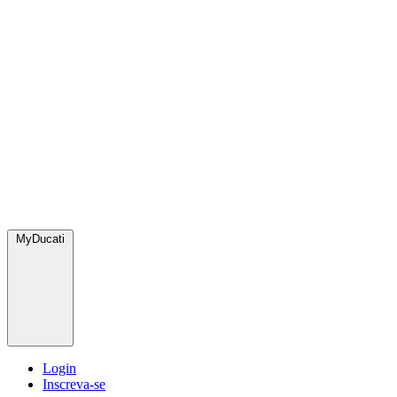
MyDucati
Login
Inscreva-se