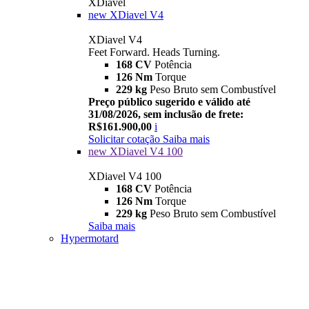
XDiavel
new
XDiavel V4
XDiavel V4
Feet Forward. Heads Turning.
168 CV
Potência
126 Nm
Torque
229 kg
Peso Bruto sem Combustível
Preço público sugerido e válido até
31/08/2026, sem inclusão de frete:
R$161.900,00
i
Solicitar cotação
Saiba mais
new
XDiavel V4 100
XDiavel V4 100
168 CV
Potência
126 Nm
Torque
229 kg
Peso Bruto sem Combustível
Saiba mais
Hypermotard