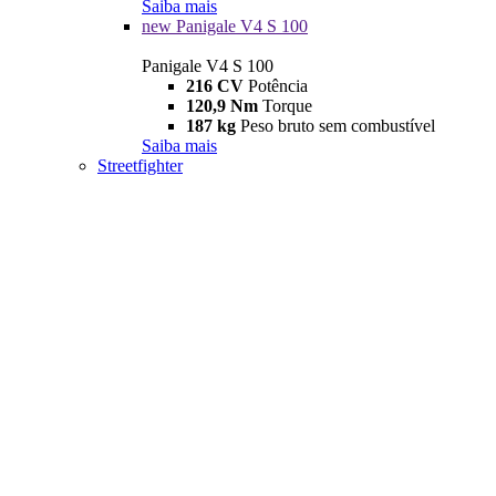
Saiba mais
new
Panigale V4 S 100
Panigale V4 S 100
216 CV
Potência
120,9 Nm
Torque
187 kg
Peso bruto sem combustível
Saiba mais
Streetfighter