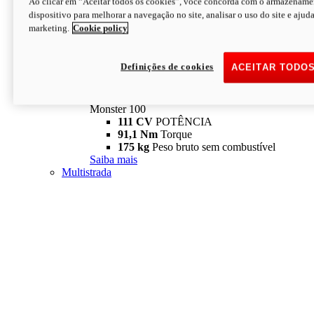
Ao clicar em “Aceitar todos os cookies”, você concorda com o armazename
dispositivo para melhorar a navegação no site, analisar o uso do site e ajud
marketing.
Cookie policy
Definições de cookies
ACEITAR TODO
Monster
new
Monster 100
Monster 100
111 CV
POTÊNCIA
91,1 Nm
Torque
175 kg
Peso bruto sem combustível
Saiba mais
Multistrada