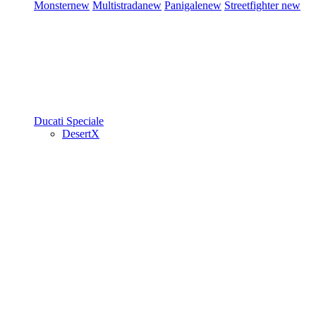
Monster
new
Multistrada
new
Panigale
new
Streetfighter
new
Ducati Speciale
DesertX