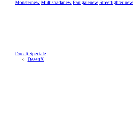
Monster
new
Multistrada
new
Panigale
new
Streetfighter
new
Ducati Speciale
DesertX