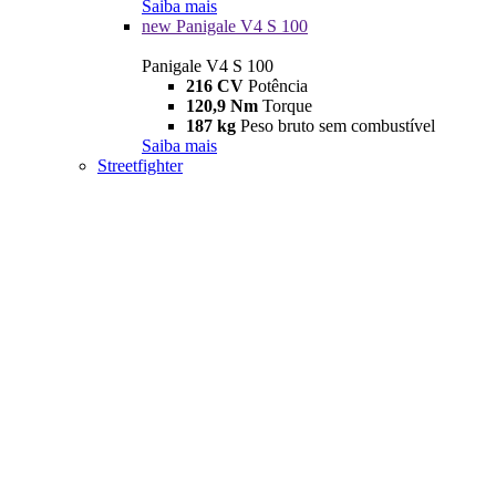
Saiba mais
new
Panigale V4 S 100
Panigale V4 S 100
216 CV
Potência
120,9 Nm
Torque
187 kg
Peso bruto sem combustível
Saiba mais
Streetfighter