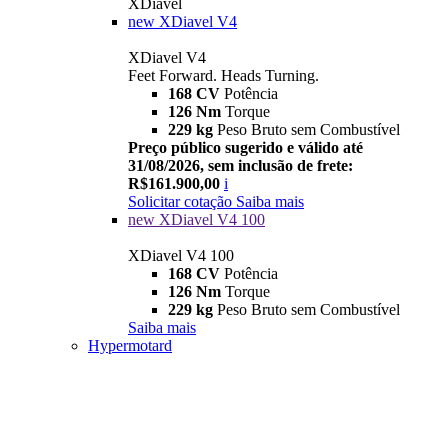
XDiavel
new
XDiavel V4
XDiavel V4
Feet Forward. Heads Turning.
168 CV
Potência
126 Nm
Torque
229 kg
Peso Bruto sem Combustível
Preço público sugerido e válido até
31/08/2026, sem inclusão de frete:
R$161.900,00
i
Solicitar cotação
Saiba mais
new
XDiavel V4 100
XDiavel V4 100
168 CV
Potência
126 Nm
Torque
229 kg
Peso Bruto sem Combustível
Saiba mais
Hypermotard