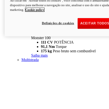
Ao clicar em “Aceitar todos os cookies”, você concorda com o armazename
dispositivo para melhorar a navegação no site, analisar o uso do site e ajud
marketing.
Cookie policy
Definições de cookies
ACEITAR TODO
Monster
new
Monster 100
Monster 100
111 CV
POTÊNCIA
91,1 Nm
Torque
175 kg
Peso bruto sem combustível
Saiba mais
Multistrada