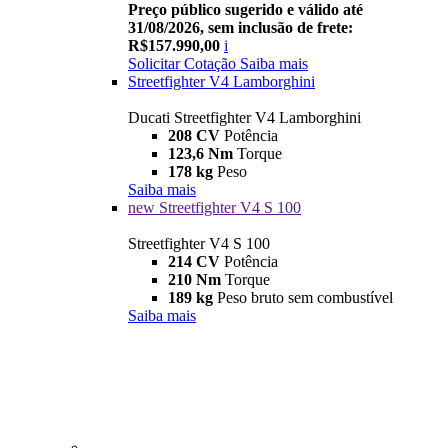
Preço público sugerido e válido até
31/08/2026, sem inclusão de frete:
R$157.990,00
i
Solicitar Cotação
Saiba mais
Streetfighter V4 Lamborghini
Ducati Streetfighter V4 Lamborghini
208 CV
Potência
123,6 Nm
Torque
178 kg
Peso
Saiba mais
new
Streetfighter V4 S 100
Streetfighter V4 S 100
214 CV
Potência
210 Nm
Torque
189 kg
Peso bruto sem combustível
Saiba mais