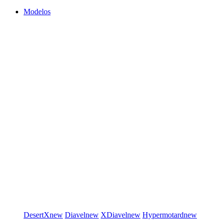
Modelos
DesertX
new
Diavel
new
XDiavel
new
Hypermotard
new