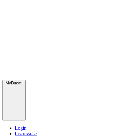
MyDucati
Login
Inscreva-se