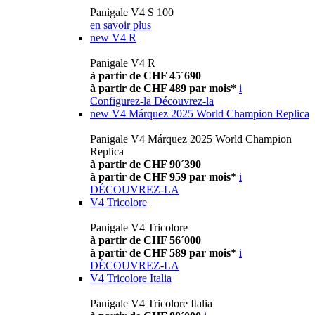
Panigale V4 S 100
en savoir plus
new
V4 R
Panigale V4 R
à partir de CHF 45´690
à partir de CHF 489 par mois*
i
Configurez-la
Découvrez-la
new
V4 Márquez 2025 World Champion Replica
Panigale V4 Márquez 2025 World Champion
Replica
à partir de CHF 90´390
à partir de CHF 959 par mois*
i
DÉCOUVREZ-LA
V4 Tricolore
Panigale V4 Tricolore
à partir de CHF 56´000
à partir de CHF 589 par mois*
i
DÉCOUVREZ-LA
V4 Tricolore Italia
Panigale V4 Tricolore Italia