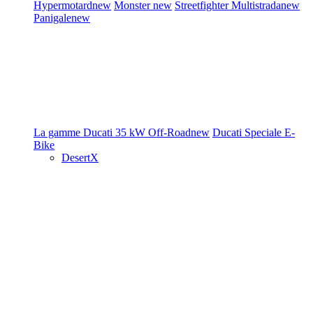
Hypermotard
new
Monster
new
Streetfighter
Multistrada
new
Panigale
new
La gamme Ducati
35 kW
Off-Road
new
Ducati Speciale
E-
Bike
DesertX