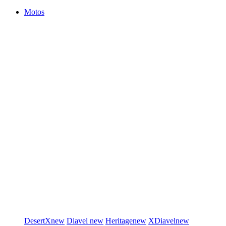
Motos
DesertX
new
Diavel
new
Heritage
new
XDiavel
new