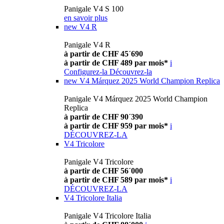
Panigale V4 S 100
en savoir plus
new
V4 R
Panigale V4 R
à partir de CHF 45´690
à partir de CHF 489 par mois*
i
Configurez-la
Découvrez-la
new
V4 Márquez 2025 World Champion Replica
Panigale V4 Márquez 2025 World Champion
Replica
à partir de CHF 90´390
à partir de CHF 959 par mois*
i
DÉCOUVREZ-LA
V4 Tricolore
Panigale V4 Tricolore
à partir de CHF 56´000
à partir de CHF 589 par mois*
i
DÉCOUVREZ-LA
V4 Tricolore Italia
Panigale V4 Tricolore Italia