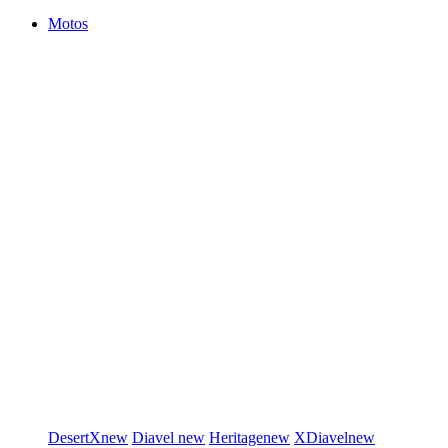
Motos
DesertX
new
Diavel
new
Heritage
new
XDiavel
new