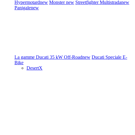
Hypermotard
new
Monster
new
Streetfighter
Multistrada
new
Panigale
new
La gamme Ducati
35 kW
Off-Road
new
Ducati Speciale
E-
Bike
DesertX