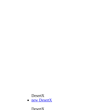
DesertX
new
DesertX
DesertX