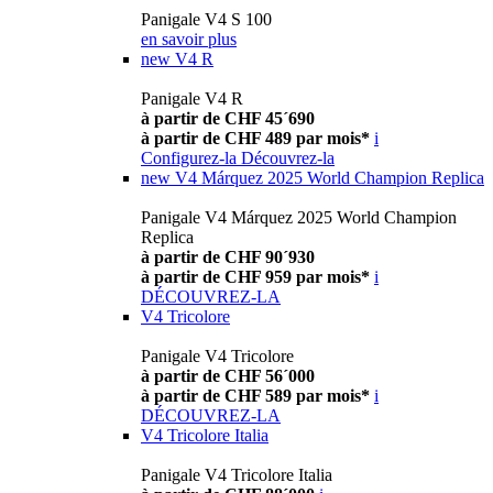
Panigale V4 S 100
en savoir plus
new
V4 R
Panigale V4 R
à partir de CHF 45´690
à partir de CHF 489 par mois*
i
Configurez-la
Découvrez-la
new
V4 Márquez 2025 World Champion Replica
Panigale V4 Márquez 2025 World Champion
Replica
à partir de CHF 90´930
à partir de CHF 959 par mois*
i
DÉCOUVREZ-LA
V4 Tricolore
Panigale V4 Tricolore
à partir de CHF 56´000
à partir de CHF 589 par mois*
i
DÉCOUVREZ-LA
V4 Tricolore Italia
Panigale V4 Tricolore Italia