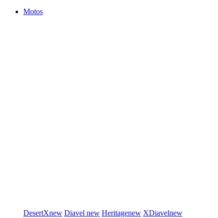
Motos
DesertX
new
Diavel
new
Heritage
new
XDiavel
new