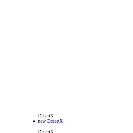
DesertX
new
DesertX
DesertX