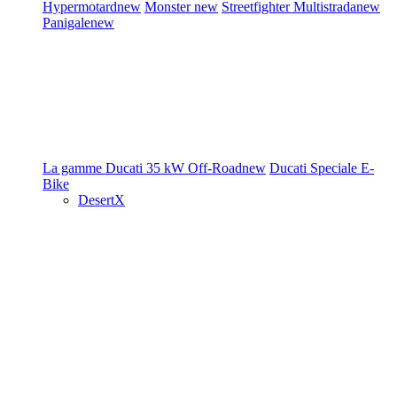
Hypermotard
new
Monster
new
Streetfighter
Multistrada
new
Panigale
new
La gamme Ducati
35 kW
Off-Road
new
Ducati Speciale
E-
Bike
DesertX