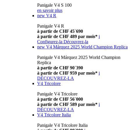
Panigale V4 S 100
en savoir plus
new
V4 R
Panigale V4 R
à partir de CHF 45´690
à partir de CHF 489 par mois*
i
Configurez-la
Découvrez-la
new
V4 Márquez 2025 World Champion Replica
Panigale V4 Márquez 2025 World Champion
Replica
à partir de CHF 90´390
à partir de CHF 959 par mois*
i
DÉCOUVREZ-LA
V4 Tricolore
Panigale V4 Tricolore
à partir de CHF 56´000
à partir de CHF 589 par mois*
i
DÉCOUVREZ-LA
V4 Tricolore Italia
Panigale V4 Tricolore Italia