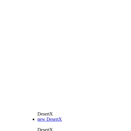
DesertX
new
DesertX
DesertX