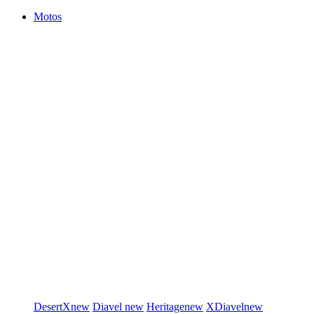
Motos
DesertX
new
Diavel
new
Heritage
new
XDiavel
new