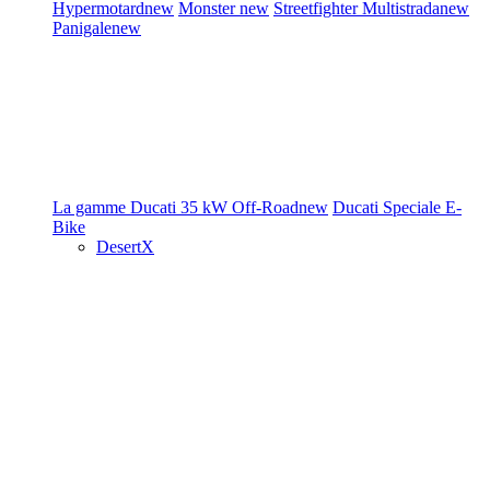
Hypermotard
new
Monster
new
Streetfighter
Multistrada
new
Panigale
new
La gamme Ducati
35 kW
Off-Road
new
Ducati Speciale
E-
Bike
DesertX