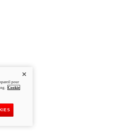
ppareil pour
ting.
Cookie
KIES