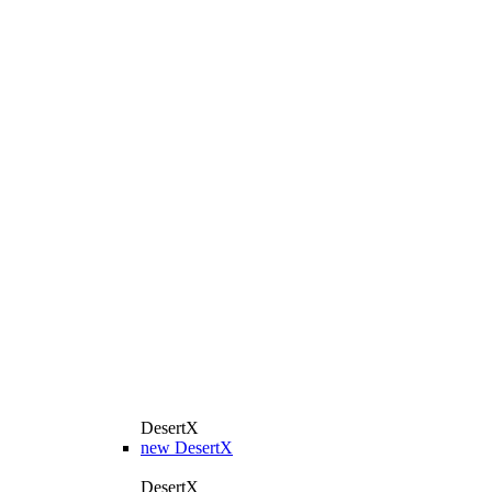
DesertX
new
DesertX
DesertX