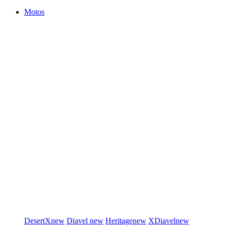
Motos
DesertX
new
Diavel
new
Heritage
new
XDiavel
new