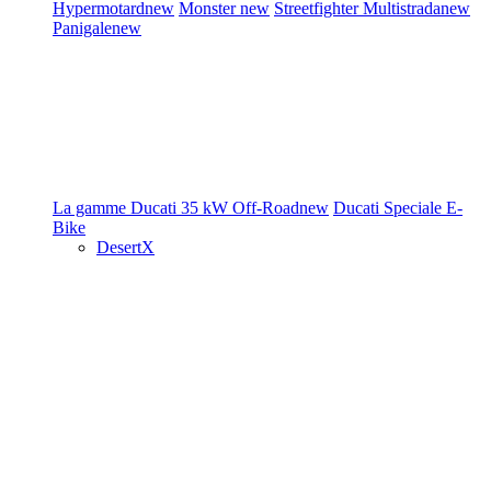
Hypermotard
new
Monster
new
Streetfighter
Multistrada
new
Panigale
new
La gamme Ducati
35 kW
Off-Road
new
Ducati Speciale
E-
Bike
DesertX