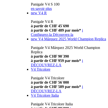
Panigale V4 S 100
en savoir plus
new
V4 R
Panigale V4 R
à partir de CHF 45´690
à partir de CHF 489 par mois*
i
Configurez-la
Découvrez-la
new
V4 Márquez 2025 World Champion Replica
Panigale V4 Márquez 2025 World Champion
Replica
à partir de CHF 90´390
à partir de CHF 959 par mois*
i
DÉCOUVREZ-LA
V4 Tricolore
Panigale V4 Tricolore
à partir de CHF 56´000
à partir de CHF 589 par mois*
i
DÉCOUVREZ-LA
V4 Tricolore Italia
Panigale V4 Tricolore Italia