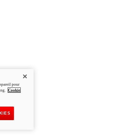
ppareil pour
ting.
Cookie
KIES