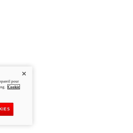
ppareil pour
ting.
Cookie
KIES