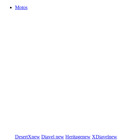
Motos
DesertX
new
Diavel
new
Heritage
new
XDiavel
new