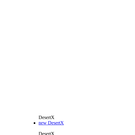
DesertX
new
DesertX
DesertX