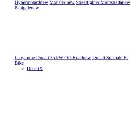
Hypermotard
new
Monster
new
Streetfighter
Multistrada
new
Panigale
new
La gamme Ducati
35 kW
Off-Road
new
Ducati Speciale
E-
Bike
DesertX