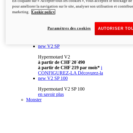
En cliquant sur « Accepter tous les cookies », vous acceptez le stockage de 
à partir de CHF 13´990
i
pour améliorer la navigation sur le site, analyser son utilisation et contribue
CONFIGUREZ-LA
Décovurez-la
marketing.
Cookie policy
new
V2
Hypermotard V2
Paramètres des cookies
AUTORISER TO
à partir de CHF 15´990
à partir de CHF 169 par mois*
i
CONFIGUREZ-LA
Décovurez-la
new
V2 SP
Hypermotard V2
à partir de CHF 20´490
à partir de CHF 219 par mois*
i
CONFIGUREZ-LA
Décovurez-la
new
V2 SP 100
Hypermotard V2 SP 100
en savoir plus
Monster