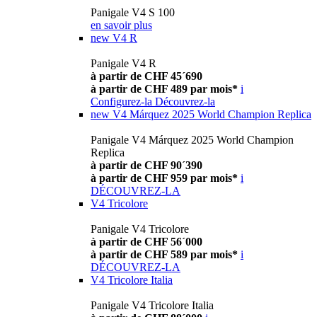
Panigale V4 S 100
en savoir plus
new
V4 R
Panigale V4 R
à partir de CHF 45´690
à partir de CHF 489 par mois*
i
Configurez-la
Découvrez-la
new
V4 Márquez 2025 World Champion Replica
Panigale V4 Márquez 2025 World Champion
Replica
à partir de CHF 90´390
à partir de CHF 959 par mois*
i
DÉCOUVREZ-LA
V4 Tricolore
Panigale V4 Tricolore
à partir de CHF 56´000
à partir de CHF 589 par mois*
i
DÉCOUVREZ-LA
V4 Tricolore Italia
Panigale V4 Tricolore Italia