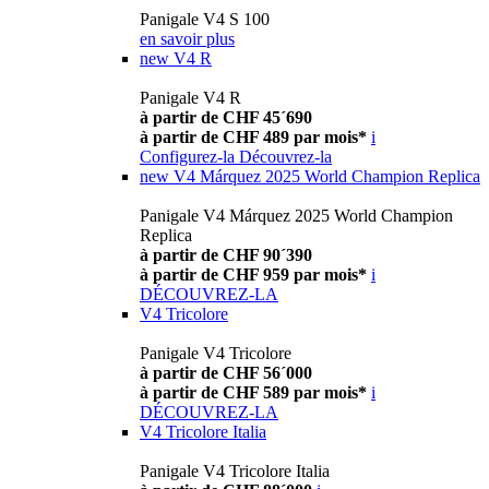
Panigale V4 S 100
en savoir plus
new
V4 R
Panigale V4 R
à partir de CHF 45´690
à partir de CHF 489 par mois*
i
Configurez-la
Découvrez-la
new
V4 Márquez 2025 World Champion Replica
Panigale V4 Márquez 2025 World Champion
Replica
à partir de CHF 90´390
à partir de CHF 959 par mois*
i
DÉCOUVREZ-LA
V4 Tricolore
Panigale V4 Tricolore
à partir de CHF 56´000
à partir de CHF 589 par mois*
i
DÉCOUVREZ-LA
V4 Tricolore Italia
Panigale V4 Tricolore Italia