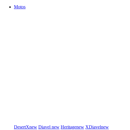
Motos
DesertX
new
Diavel
new
Heritage
new
XDiavel
new