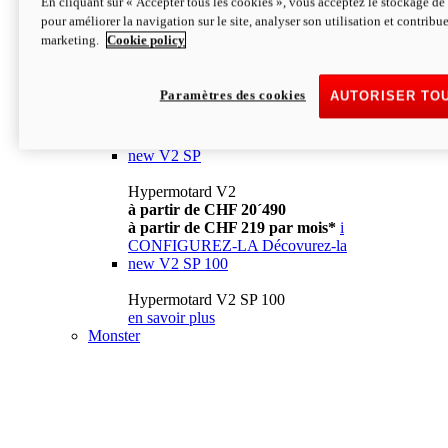
En cliquant sur « Accepter tous les cookies », vous acceptez le stockage de 
à partir de CHF 13´990
i
pour améliorer la navigation sur le site, analyser son utilisation et contribue
CONFIGUREZ-LA
Décovurez-la
marketing.
Cookie policy
new
V2
Hypermotard V2
Paramètres des cookies
AUTORISER TO
à partir de CHF 15´990
à partir de CHF 169 par mois*
i
CONFIGUREZ-LA
Décovurez-la
new
V2 SP
Hypermotard V2
à partir de CHF 20´490
à partir de CHF 219 par mois*
i
CONFIGUREZ-LA
Décovurez-la
new
V2 SP 100
Hypermotard V2 SP 100
en savoir plus
Monster