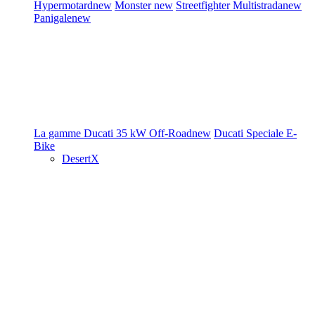
Hypermotard
new
Monster
new
Streetfighter
Multistrada
new
Panigale
new
La gamme Ducati
35 kW
Off-Road
new
Ducati Speciale
E-
Bike
DesertX