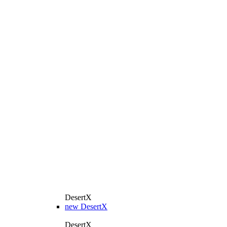
DesertX
new
DesertX
DesertX