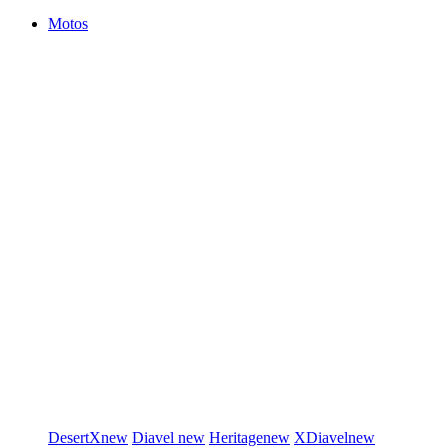
Motos
DesertX
new
Diavel
new
Heritage
new
XDiavel
new