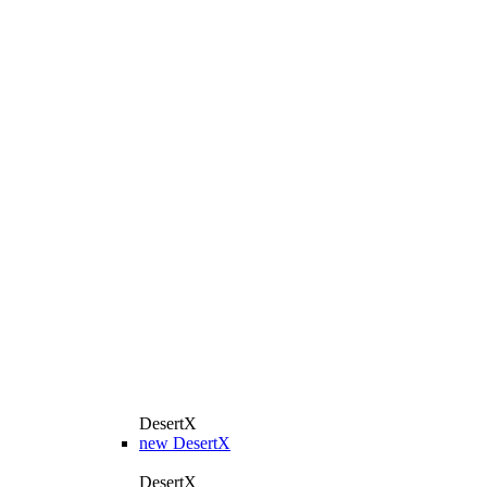
DesertX
new
DesertX
DesertX