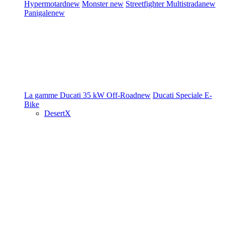
Hypermotard
new
Monster
new
Streetfighter
Multistrada
new
Panigale
new
La gamme Ducati
35 kW
Off-Road
new
Ducati Speciale
E-
Bike
DesertX