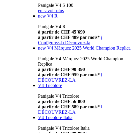
Panigale V4 S 100
en savoir plus
new
V4 R
Panigale V4 R
à partir de CHF 45´690
à partir de CHF 489 par mois*
i
Configurez-la
Découvrez-la
new
V4 Márquez 2025 World Champion Replica
Panigale V4 Márquez 2025 World Champion
Replica
à partir de CHF 90´390
à partir de CHF 959 par mois*
i
DÉCOUVREZ-LA
V4 Tricolore
Panigale V4 Tricolore
à partir de CHF 56´000
à partir de CHF 589 par mois*
i
DÉCOUVREZ-LA
V4 Tricolore Italia
Panigale V4 Tricolore Italia