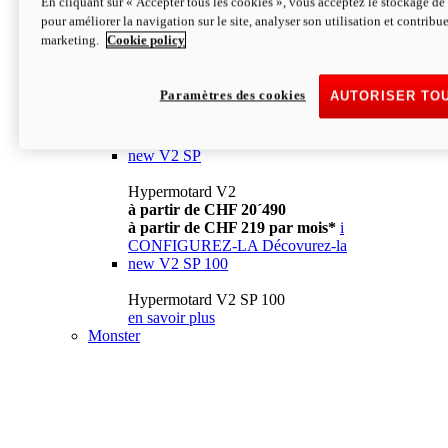
En cliquant sur « Accepter tous les cookies », vous acceptez le stockage de 
à partir de CHF 13´990
i
pour améliorer la navigation sur le site, analyser son utilisation et contribue
CONFIGUREZ-LA
Décovurez-la
marketing.
Cookie policy
new
V2
Hypermotard V2
Paramètres des cookies
AUTORISER TO
à partir de CHF 15´990
à partir de CHF 169 par mois*
i
CONFIGUREZ-LA
Décovurez-la
new
V2 SP
Hypermotard V2
à partir de CHF 20´490
à partir de CHF 219 par mois*
i
CONFIGUREZ-LA
Décovurez-la
new
V2 SP 100
Hypermotard V2 SP 100
en savoir plus
Monster