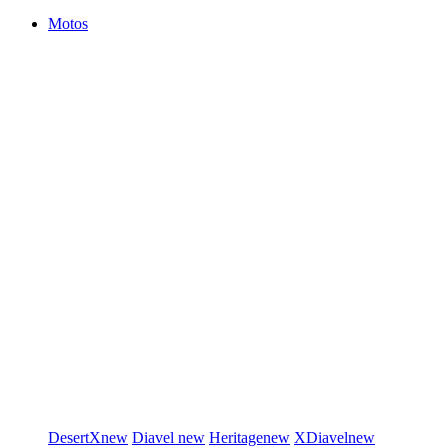
Motos
DesertX
new
Diavel
new
Heritage
new
XDiavel
new