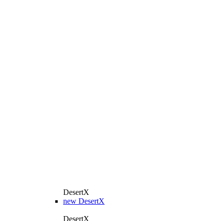
DesertX
new
DesertX
DesertX