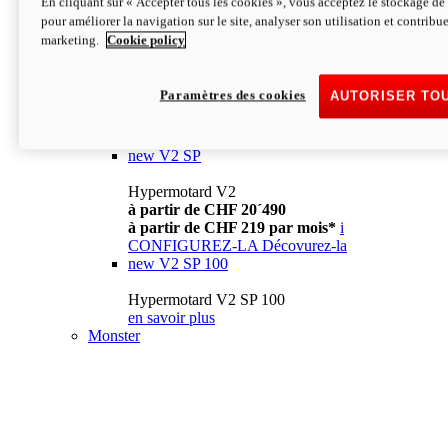
En cliquant sur « Accepter tous les cookies », vous acceptez le stockage de 
à partir de CHF 13´990
i
pour améliorer la navigation sur le site, analyser son utilisation et contribue
CONFIGUREZ-LA
Décovurez-la
marketing.
Cookie policy
new
V2
Hypermotard V2
Paramètres des cookies
AUTORISER TO
à partir de CHF 15´990
à partir de CHF 169 par mois*
i
CONFIGUREZ-LA
Décovurez-la
new
V2 SP
Hypermotard V2
à partir de CHF 20´490
à partir de CHF 219 par mois*
i
CONFIGUREZ-LA
Décovurez-la
new
V2 SP 100
Hypermotard V2 SP 100
en savoir plus
Monster