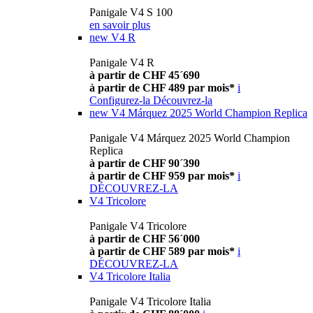
Panigale V4 S 100
en savoir plus
new
V4 R
Panigale V4 R
à partir de CHF 45´690
à partir de CHF 489 par mois*
i
Configurez-la
Découvrez-la
new
V4 Márquez 2025 World Champion Replica
Panigale V4 Márquez 2025 World Champion
Replica
à partir de CHF 90´390
à partir de CHF 959 par mois*
i
DÉCOUVREZ-LA
V4 Tricolore
Panigale V4 Tricolore
à partir de CHF 56´000
à partir de CHF 589 par mois*
i
DÉCOUVREZ-LA
V4 Tricolore Italia
Panigale V4 Tricolore Italia