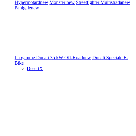
Hypermotard
new
Monster
new
Streetfighter
Multistrada
new
Panigale
new
La gamme Ducati
35 kW
Off-Road
new
Ducati Speciale
E-
Bike
DesertX