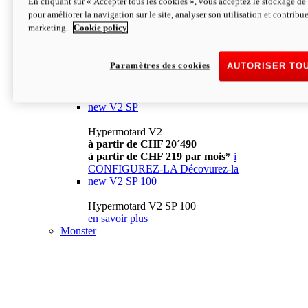
En cliquant sur « Accepter tous les cookies », vous acceptez le stockage de 
à partir de CHF 13´990
i
pour améliorer la navigation sur le site, analyser son utilisation et contribue
CONFIGUREZ-LA
Décovurez-la
marketing.
Cookie policy
new
V2
Hypermotard V2
Paramètres des cookies
AUTORISER TO
à partir de CHF 15´990
à partir de CHF 169 par mois*
i
CONFIGUREZ-LA
Décovurez-la
new
V2 SP
Hypermotard V2
à partir de CHF 20´490
à partir de CHF 219 par mois*
i
CONFIGUREZ-LA
Décovurez-la
new
V2 SP 100
Hypermotard V2 SP 100
en savoir plus
Monster