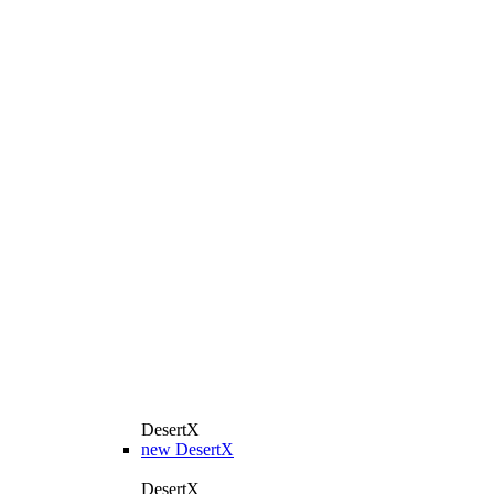
DesertX
new
DesertX
DesertX