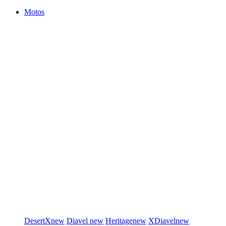
Motos
DesertX
new
Diavel
new
Heritage
new
XDiavel
new