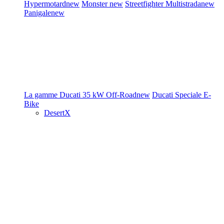
Hypermotard
new
Monster
new
Streetfighter
Multistrada
new
Panigale
new
La gamme Ducati
35 kW
Off-Road
new
Ducati Speciale
E-
Bike
DesertX