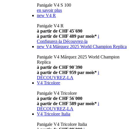
Panigale V4 S 100
en savoir plus
new
V4 R
Panigale V4 R
à partir de CHF 45´690
à partir de CHF 489 par mois*
i
Configurez-la
Découvrez-la
new
V4 Márquez 2025 World Champion Replica
Panigale V4 Márquez 2025 World Champion
Replica
à partir de CHF 90´390
à partir de CHF 959 par mois*
i
DÉCOUVREZ-LA
V4 Tricolore
Panigale V4 Tricolore
à partir de CHF 56´000
à partir de CHF 589 par mois*
i
DÉCOUVREZ-LA
V4 Tricolore Italia
Panigale V4 Tricolore Italia