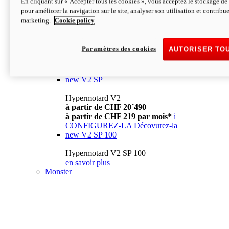
En cliquant sur « Accepter tous les cookies », vous acceptez le stockage de 
à partir de CHF 13´990
i
pour améliorer la navigation sur le site, analyser son utilisation et contribue
CONFIGUREZ-LA
Décovurez-la
marketing.
Cookie policy
new
V2
Hypermotard V2
Paramètres des cookies
AUTORISER TO
à partir de CHF 15´990
à partir de CHF 169 par mois*
i
CONFIGUREZ-LA
Décovurez-la
new
V2 SP
Hypermotard V2
à partir de CHF 20´490
à partir de CHF 219 par mois*
i
CONFIGUREZ-LA
Décovurez-la
new
V2 SP 100
Hypermotard V2 SP 100
en savoir plus
Monster