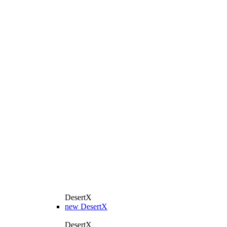
DesertX
new
DesertX
DesertX