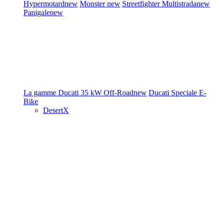
Hypermotard
new
Monster
new
Streetfighter
Multistrada
new
Panigale
new
La gamme Ducati
35 kW
Off-Road
new
Ducati Speciale
E-
Bike
DesertX