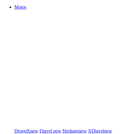
Motos
DesertX
new
Diavel
new
Heritage
new
XDiavel
new