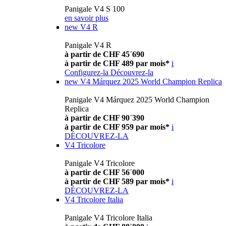
Panigale V4 S 100
en savoir plus
new
V4 R
Panigale V4 R
à partir de CHF 45´690
à partir de CHF 489 par mois*
i
Configurez-la
Découvrez-la
new
V4 Márquez 2025 World Champion Replica
Panigale V4 Márquez 2025 World Champion
Replica
à partir de CHF 90´390
à partir de CHF 959 par mois*
i
DÉCOUVREZ-LA
V4 Tricolore
Panigale V4 Tricolore
à partir de CHF 56´000
à partir de CHF 589 par mois*
i
DÉCOUVREZ-LA
V4 Tricolore Italia
Panigale V4 Tricolore Italia