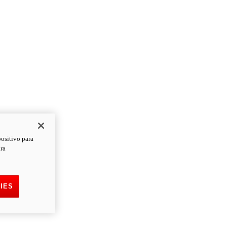
positivo para
ara
IES