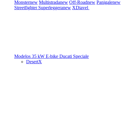
Monster
new
Multistrada
new
Off-Road
new
Panigale
new
Streetfighter
Superleggera
new
XDiavel
Modelos 35 kW
E-bike
Ducati Speciale
DesertX