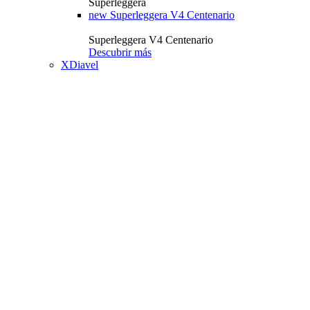
Superleggera
new
Superleggera V4 Centenario
Superleggera V4 Centenario
Descubrir más
XDiavel