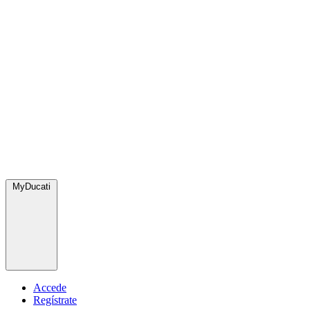
MyDucati
Accede
Regístrate