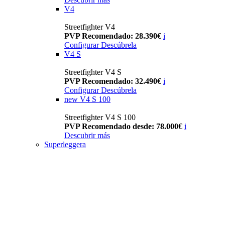
V4
Streetfighter V4
PVP Recomendado: 28.390€
i
Configurar
Descúbrela
V4 S
Streetfighter V4 S
PVP Recomendado: 32.490€
i
Configurar
Descúbrela
new
V4 S 100
Streetfighter V4 S 100
PVP Recomendado desde: 78.000€
i
Descubrir más
Superleggera