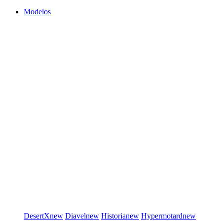
Modelos
DesertX
new
Diavel
new
Historia
new
Hypermotard
new