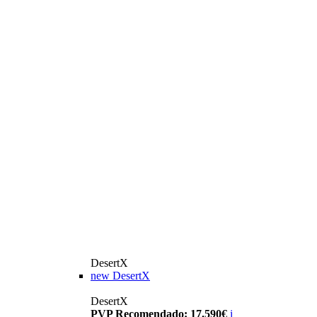
DesertX
new
DesertX
DesertX
PVP Recomendado: 17.590€
i