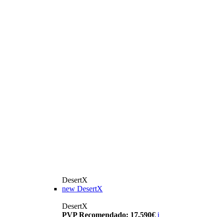
DesertX
new
DesertX
DesertX
PVP Recomendado: 17.590€
i