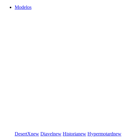
Modelos
DesertX
new
Diavel
new
Historia
new
Hypermotard
new