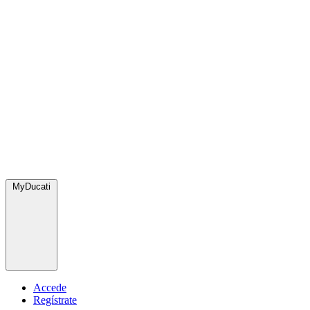
MyDucati
Accede
Regístrate