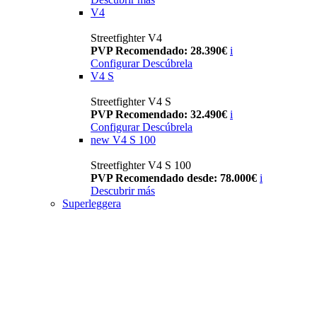
V4
Streetfighter V4
PVP Recomendado: 28.390€
i
Configurar
Descúbrela
V4 S
Streetfighter V4 S
PVP Recomendado: 32.490€
i
Configurar
Descúbrela
new
V4 S 100
Streetfighter V4 S 100
PVP Recomendado desde: 78.000€
i
Descubrir más
Superleggera