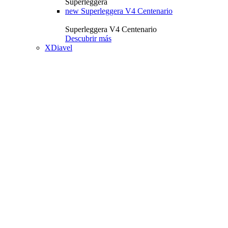
Superleggera
new
Superleggera V4 Centenario
Superleggera V4 Centenario
Descubrir más
XDiavel