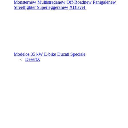
Monster
new
Multistrada
new
Off-Road
new
Panigale
new
Streetfighter
Superleggera
new
XDiavel
Modelos 35 kW
E-bike
Ducati Speciale
DesertX