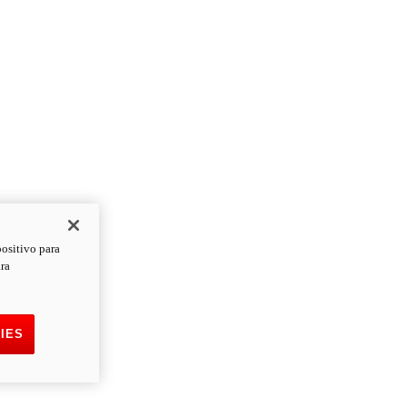
positivo para
ara
IES