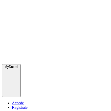
MyDucati
Accede
Regístrate