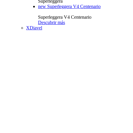
Superleggera
new
Superleggera V4 Centenario
Superleggera V4 Centenario
Descubrir más
XDiavel