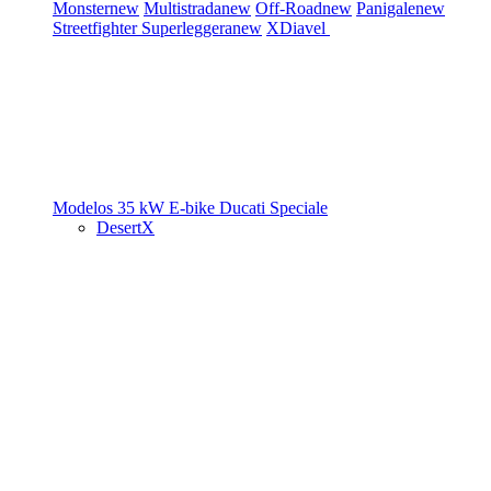
Monster
new
Multistrada
new
Off-Road
new
Panigale
new
Streetfighter
Superleggera
new
XDiavel
Modelos 35 kW
E-bike
Ducati Speciale
DesertX