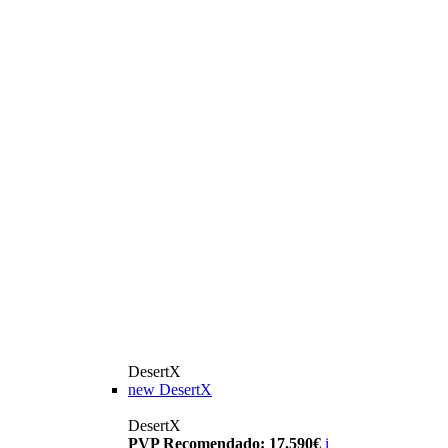
DesertX
new
DesertX
DesertX
PVP Recomendado: 17.590€
i