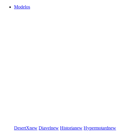
Modelos
DesertX
new
Diavel
new
Historia
new
Hypermotard
new