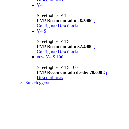
V4
Streetfighter V4
PVP Recomendado: 28.390€
i
Configurar
Descúbrela
V4 S
Streetfighter V4 S
PVP Recomendado: 32.490€
i
Configurar
Descúbrela
new
V4 S 100
Streetfighter V4 S 100
PVP Recomendado desde: 78.000€
i
Descubrir más
Superleggera