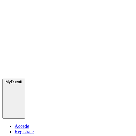
MyDucati
Accede
Regístrate