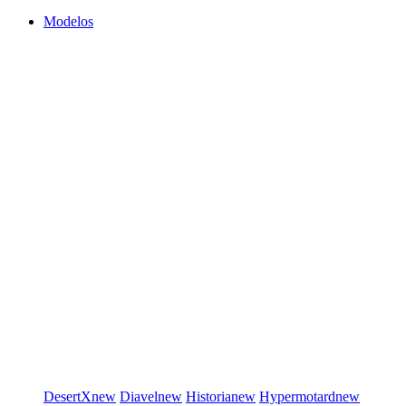
Modelos
DesertX
new
Diavel
new
Historia
new
Hypermotard
new