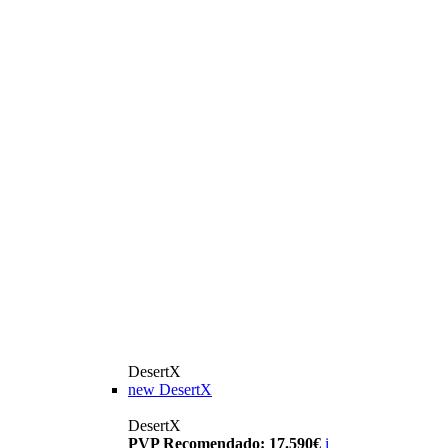
DesertX
new
DesertX
DesertX
PVP Recomendado: 17.590€
i