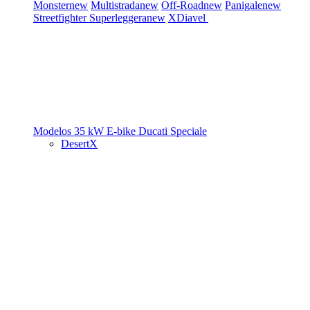
Monster
new
Multistrada
new
Off-Road
new
Panigale
new
Streetfighter
Superleggera
new
XDiavel
Modelos 35 kW
E-bike
Ducati Speciale
DesertX