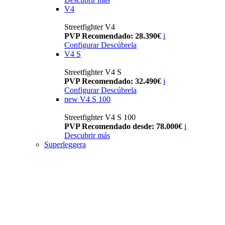
V4
Streetfighter V4
PVP Recomendado: 28.390€
i
Configurar
Descúbrela
V4 S
Streetfighter V4 S
PVP Recomendado: 32.490€
i
Configurar
Descúbrela
new
V4 S 100
Streetfighter V4 S 100
PVP Recomendado desde: 78.000€
i
Descubrir más
Superleggera