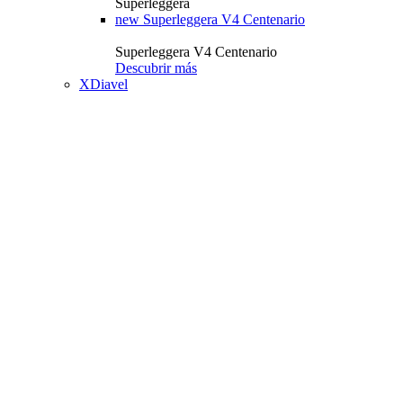
Superleggera
new
Superleggera V4 Centenario
Superleggera V4 Centenario
Descubrir más
XDiavel