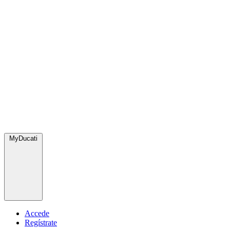
MyDucati
Accede
Regístrate