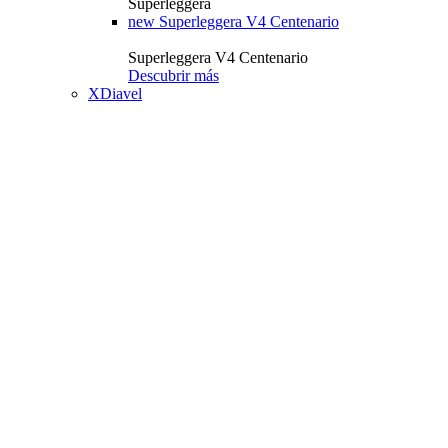
Superleggera
new
Superleggera V4 Centenario
Superleggera V4 Centenario
Descubrir más
XDiavel