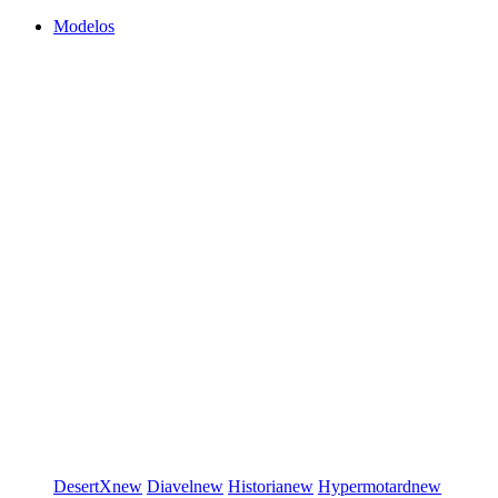
Modelos
DesertX
new
Diavel
new
Historia
new
Hypermotard
new