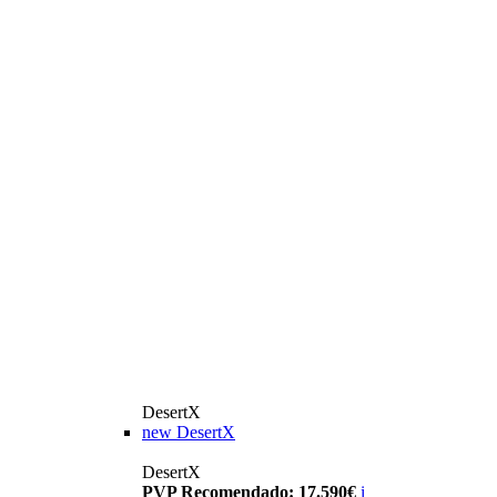
DesertX
new
DesertX
DesertX
PVP Recomendado: 17.590€
i