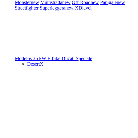
Monster
new
Multistrada
new
Off-Road
new
Panigale
new
Streetfighter
Superleggera
new
XDiavel
Modelos 35 kW
E-bike
Ducati Speciale
DesertX