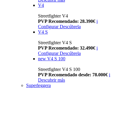
V4
Streetfighter V4
PVP Recomendado: 28.390€
i
Configurar
Descúbrela
V4 S
Streetfighter V4 S
PVP Recomendado: 32.490€
i
Configurar
Descúbrela
new
V4 S 100
Streetfighter V4 S 100
PVP Recomendado desde: 78.000€
i
Descubrir más
Superleggera