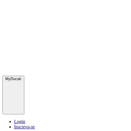
MyDucati
Login
Inscreva-se