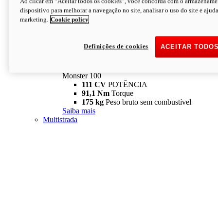
Ao clicar em “Aceitar todos os cookies”, você concorda com o armazename
dispositivo para melhorar a navegação no site, analisar o uso do site e ajud
marketing.
Cookie policy
Definições de cookies
ACEITAR TODO
Monster
new
Monster 100
Monster 100
111 CV
POTÊNCIA
91,1 Nm
Torque
175 kg
Peso bruto sem combustível
Saiba mais
Multistrada