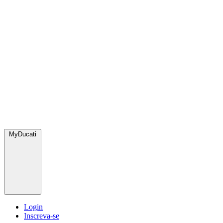
MyDucati
Login
Inscreva-se