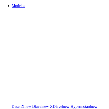
Modelos
DesertX
new
Diavel
new
XDiavel
new
Hypermotard
new