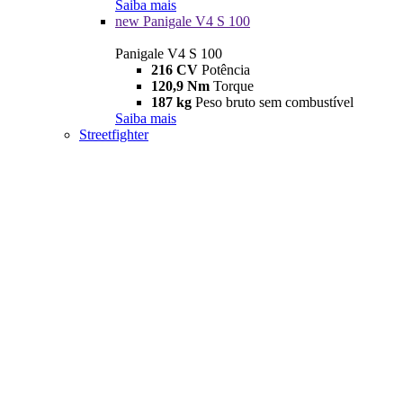
Saiba mais
new
Panigale V4 S 100
Panigale V4 S 100
216 CV
Potência
120,9 Nm
Torque
187 kg
Peso bruto sem combustível
Saiba mais
Streetfighter