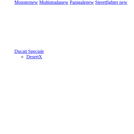
Monster
new
Multistrada
new
Panigale
new
Streetfighter
new
Ducati Speciale
DesertX