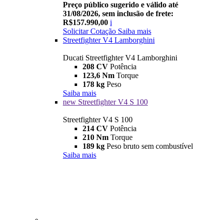
Preço público sugerido e válido até
31/08/2026, sem inclusão de frete:
R$157.990,00
i
Solicitar Cotação
Saiba mais
Streetfighter V4 Lamborghini
Ducati Streetfighter V4 Lamborghini
208 CV
Potência
123,6 Nm
Torque
178 kg
Peso
Saiba mais
new
Streetfighter V4 S 100
Streetfighter V4 S 100
214 CV
Potência
210 Nm
Torque
189 kg
Peso bruto sem combustível
Saiba mais