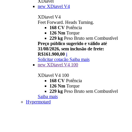
XDiavel
new
XDiavel V4
XDiavel V4
Feet Forward. Heads Turning.
168 CV
Potência
126 Nm
Torque
229 kg
Peso Bruto sem Combustível
Preço público sugerido e válido até
31/08/2026, sem inclusão de frete:
R$161.900,00
i
Solicitar cotação
Saiba mais
new
XDiavel V4 100
XDiavel V4 100
168 CV
Potência
126 Nm
Torque
229 kg
Peso Bruto sem Combustível
Saiba mais
Hypermotard