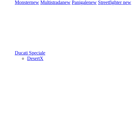
Monster
new
Multistrada
new
Panigale
new
Streetfighter
new
Ducati Speciale
DesertX