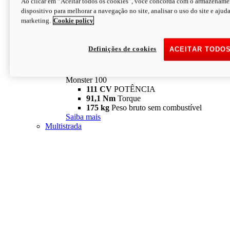
Ao clicar em “Aceitar todos os cookies”, você concorda com o armazename
dispositivo para melhorar a navegação no site, analisar o uso do site e ajud
marketing.
Cookie policy
Definições de cookies
ACEITAR TODO
Monster
new
Monster 100
Monster 100
111 CV
POTÊNCIA
91,1 Nm
Torque
175 kg
Peso bruto sem combustível
Saiba mais
Multistrada