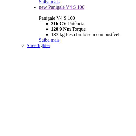
Saiba mais
new
Panigale V4 S 100
Panigale V4 S 100
216 CV
Potência
120,9 Nm
Torque
187 kg
Peso bruto sem combustível
Saiba mais
Streetfighter