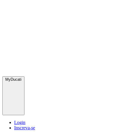
MyDucati
Login
Inscreva-se