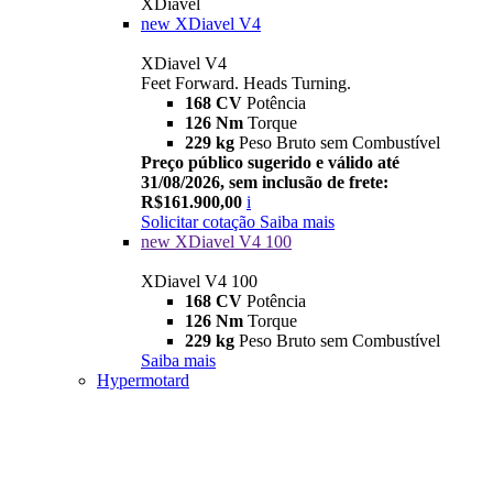
XDiavel
new
XDiavel V4
XDiavel V4
Feet Forward. Heads Turning.
168 CV
Potência
126 Nm
Torque
229 kg
Peso Bruto sem Combustível
Preço público sugerido e válido até
31/08/2026, sem inclusão de frete:
R$161.900,00
i
Solicitar cotação
Saiba mais
new
XDiavel V4 100
XDiavel V4 100
168 CV
Potência
126 Nm
Torque
229 kg
Peso Bruto sem Combustível
Saiba mais
Hypermotard