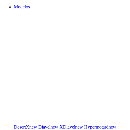
Modelos
DesertX
new
Diavel
new
XDiavel
new
Hypermotard
new