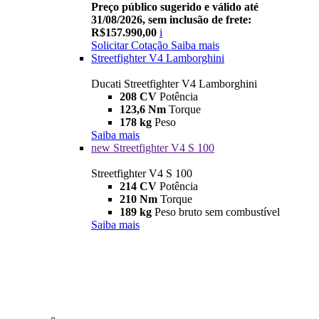
Preço público sugerido e válido até
31/08/2026, sem inclusão de frete:
R$157.990,00
i
Solicitar Cotação
Saiba mais
Streetfighter V4 Lamborghini
Ducati Streetfighter V4 Lamborghini
208 CV
Potência
123,6 Nm
Torque
178 kg
Peso
Saiba mais
new
Streetfighter V4 S 100
Streetfighter V4 S 100
214 CV
Potência
210 Nm
Torque
189 kg
Peso bruto sem combustível
Saiba mais