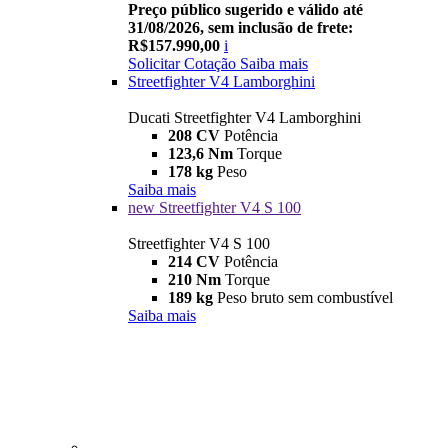
Preço público sugerido e válido até
31/08/2026, sem inclusão de frete:
R$157.990,00
i
Solicitar Cotação
Saiba mais
Streetfighter V4 Lamborghini
Ducati Streetfighter V4 Lamborghini
208 CV
Potência
123,6 Nm
Torque
178 kg
Peso
Saiba mais
new
Streetfighter V4 S 100
Streetfighter V4 S 100
214 CV
Potência
210 Nm
Torque
189 kg
Peso bruto sem combustível
Saiba mais