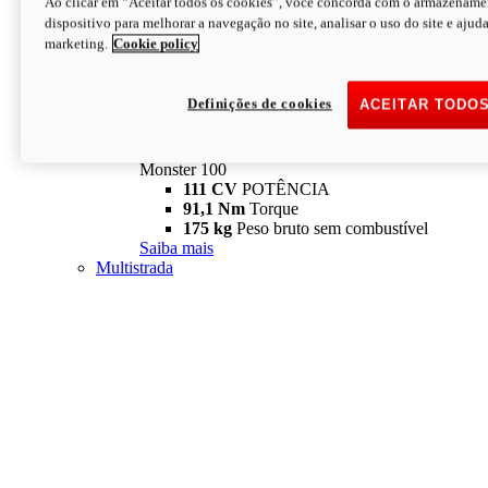
Ao clicar em “Aceitar todos os cookies”, você concorda com o armazename
dispositivo para melhorar a navegação no site, analisar o uso do site e ajud
marketing.
Cookie policy
Definições de cookies
ACEITAR TODO
Monster
new
Monster 100
Monster 100
111 CV
POTÊNCIA
91,1 Nm
Torque
175 kg
Peso bruto sem combustível
Saiba mais
Multistrada