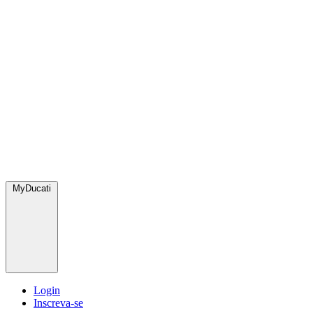
MyDucati
Login
Inscreva-se