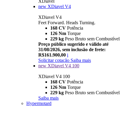
XDiavel
new
XDiavel V4
XDiavel V4
Feet Forward. Heads Turning.
168 CV
Potência
126 Nm
Torque
229 kg
Peso Bruto sem Combustível
Preço público sugerido e válido até
31/08/2026, sem inclusão de frete:
R$161.900,00
i
Solicitar cotação
Saiba mais
new
XDiavel V4 100
XDiavel V4 100
168 CV
Potência
126 Nm
Torque
229 kg
Peso Bruto sem Combustível
Saiba mais
Hypermotard