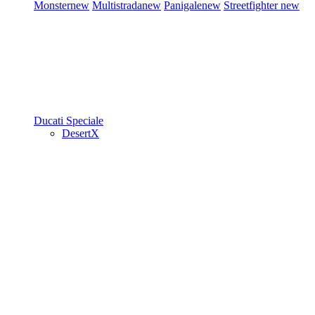
Monster
new
Multistrada
new
Panigale
new
Streetfighter
new
Ducati Speciale
DesertX