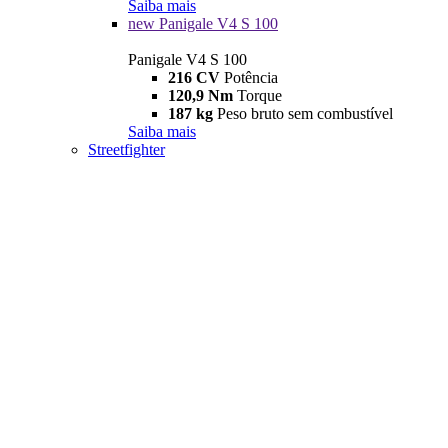
Saiba mais
new
Panigale V4 S 100
Panigale V4 S 100
216 CV
Potência
120,9 Nm
Torque
187 kg
Peso bruto sem combustível
Saiba mais
Streetfighter