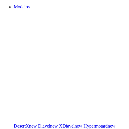
Modelos
DesertX
new
Diavel
new
XDiavel
new
Hypermotard
new