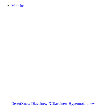
Modelos
DesertX
new
Diavel
new
XDiavel
new
Hypermotard
new