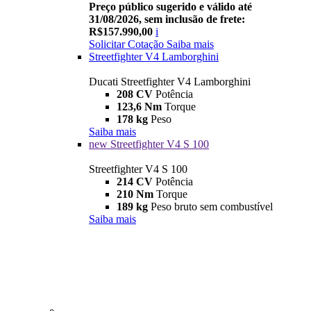
Preço público sugerido e válido até
31/08/2026, sem inclusão de frete:
R$157.990,00
i
Solicitar Cotação
Saiba mais
Streetfighter V4 Lamborghini
Ducati Streetfighter V4 Lamborghini
208 CV
Potência
123,6 Nm
Torque
178 kg
Peso
Saiba mais
new
Streetfighter V4 S 100
Streetfighter V4 S 100
214 CV
Potência
210 Nm
Torque
189 kg
Peso bruto sem combustível
Saiba mais