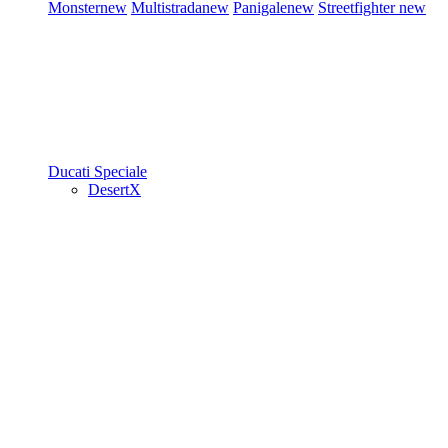
Monster
new
Multistrada
new
Panigale
new
Streetfighter
new
Ducati Speciale
DesertX