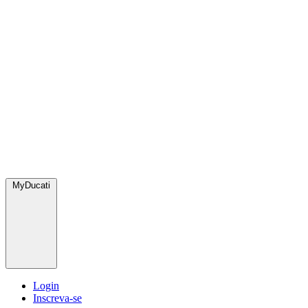
MyDucati
Login
Inscreva-se