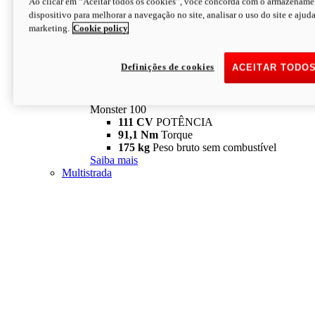
Ao clicar em “Aceitar todos os cookies”, você concorda com o armazename
dispositivo para melhorar a navegação no site, analisar o uso do site e ajud
marketing.
Cookie policy
Definições de cookies
ACEITAR TODO
Monster
new
Monster 100
Monster 100
111 CV
POTÊNCIA
91,1 Nm
Torque
175 kg
Peso bruto sem combustível
Saiba mais
Multistrada