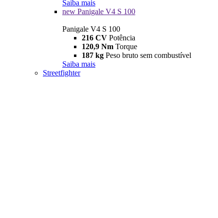
Saiba mais
new
Panigale V4 S 100
Panigale V4 S 100
216 CV
Potência
120,9 Nm
Torque
187 kg
Peso bruto sem combustível
Saiba mais
Streetfighter