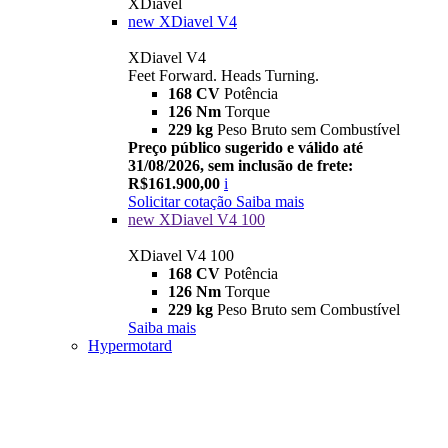
XDiavel
new
XDiavel V4
XDiavel V4
Feet Forward. Heads Turning.
168 CV
Potência
126 Nm
Torque
229 kg
Peso Bruto sem Combustível
Preço público sugerido e válido até
31/08/2026, sem inclusão de frete:
R$161.900,00
i
Solicitar cotação
Saiba mais
new
XDiavel V4 100
XDiavel V4 100
168 CV
Potência
126 Nm
Torque
229 kg
Peso Bruto sem Combustível
Saiba mais
Hypermotard