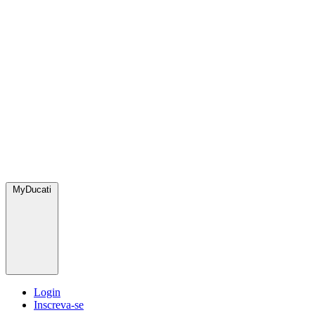
MyDucati
Login
Inscreva-se