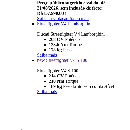
Preço público sugerido e válido até
31/08/2026, sem inclusão de frete:
R$157.990,00
i
Solicitar Cotação
Saiba mais
Streetfighter V4 Lamborghini
Ducati Streetfighter V4 Lamborghini
208 CV
Potência
123,6 Nm
Torque
178 kg
Peso
Saiba mais
new
Streetfighter V4 S 100
Streetfighter V4 S 100
214 CV
Potência
210 Nm
Torque
189 kg
Peso bruto sem combustível
Saiba mais