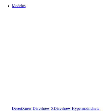
Modelos
DesertX
new
Diavel
new
XDiavel
new
Hypermotard
new