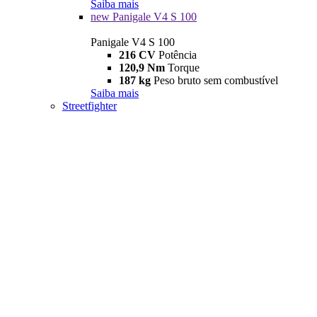
Saiba mais
new
Panigale V4 S 100
Panigale V4 S 100
216 CV
Potência
120,9 Nm
Torque
187 kg
Peso bruto sem combustível
Saiba mais
Streetfighter