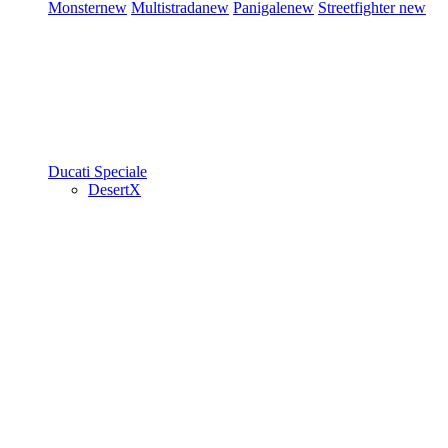
Monster
new
Multistrada
new
Panigale
new
Streetfighter
new
Ducati Speciale
DesertX