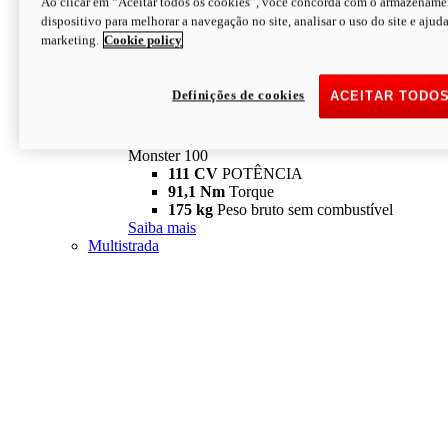
Ao clicar em “Aceitar todos os cookies”, você concorda com o armazename
dispositivo para melhorar a navegação no site, analisar o uso do site e ajud
marketing.
Cookie policy
Definições de cookies
ACEITAR TODO
Monster
new
Monster 100
Monster 100
111 CV
POTÊNCIA
91,1 Nm
Torque
175 kg
Peso bruto sem combustível
Saiba mais
Multistrada