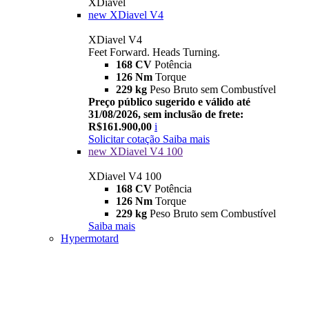
XDiavel
new
XDiavel V4
XDiavel V4
Feet Forward. Heads Turning.
168 CV
Potência
126 Nm
Torque
229 kg
Peso Bruto sem Combustível
Preço público sugerido e válido até
31/08/2026, sem inclusão de frete:
R$161.900,00
i
Solicitar cotação
Saiba mais
new
XDiavel V4 100
XDiavel V4 100
168 CV
Potência
126 Nm
Torque
229 kg
Peso Bruto sem Combustível
Saiba mais
Hypermotard