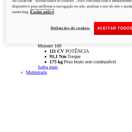
Ao clicar em “Aceitar todos os cookies”, você concorda com o armazename
dispositivo para melhorar a navegação no site, analisar o uso do site e ajud
marketing.
Cookie policy
Definições de cookies
ACEITAR TODO
Monster
new
Monster 100
Monster 100
111 CV
POTÊNCIA
91,1 Nm
Torque
175 kg
Peso bruto sem combustível
Saiba mais
Multistrada