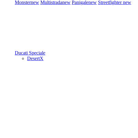
Monster
new
Multistrada
new
Panigale
new
Streetfighter
new
Ducati Speciale
DesertX