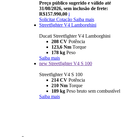
Preço público sugerido e válido até
31/08/2026, sem inclusão de frete:
R$157.990,00
i
Solicitar Cotação
Saiba mais
Streetfighter V4 Lamborghini
Ducati Streetfighter V4 Lamborghini
208 CV
Potência
123,6 Nm
Torque
178 kg
Peso
Saiba mais
new
Streetfighter V4 S 100
Streetfighter V4 S 100
214 CV
Potência
210 Nm
Torque
189 kg
Peso bruto sem combustível
Saiba mais