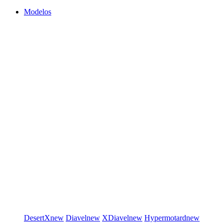
Modelos
DesertX
new
Diavel
new
XDiavel
new
Hypermotard
new