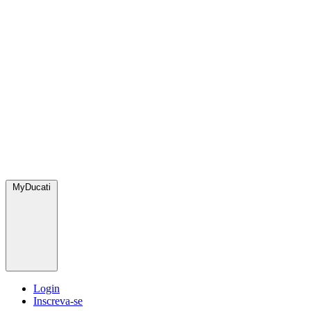
MyDucati
Login
Inscreva-se