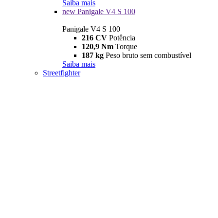
Saiba mais
new
Panigale V4 S 100
Panigale V4 S 100
216 CV
Potência
120,9 Nm
Torque
187 kg
Peso bruto sem combustível
Saiba mais
Streetfighter