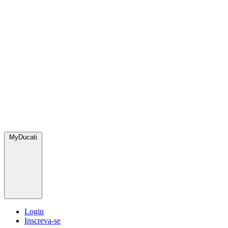
MyDucati
Login
Inscreva-se