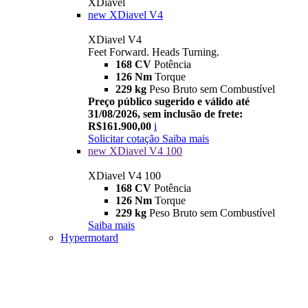
XDiavel
new
XDiavel V4
XDiavel V4
Feet Forward. Heads Turning.
168 CV
Potência
126 Nm
Torque
229 kg
Peso Bruto sem Combustível
Preço público sugerido e válido até
31/08/2026, sem inclusão de frete:
R$161.900,00
i
Solicitar cotação
Saiba mais
new
XDiavel V4 100
XDiavel V4 100
168 CV
Potência
126 Nm
Torque
229 kg
Peso Bruto sem Combustível
Saiba mais
Hypermotard