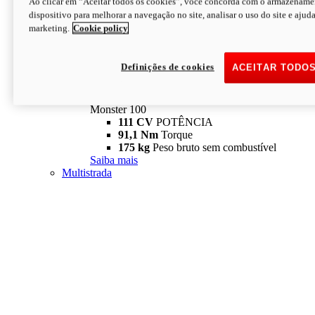
Ao clicar em “Aceitar todos os cookies”, você concorda com o armazename
dispositivo para melhorar a navegação no site, analisar o uso do site e ajud
marketing.
Cookie policy
Definições de cookies
ACEITAR TODO
Monster
new
Monster 100
Monster 100
111 CV
POTÊNCIA
91,1 Nm
Torque
175 kg
Peso bruto sem combustível
Saiba mais
Multistrada