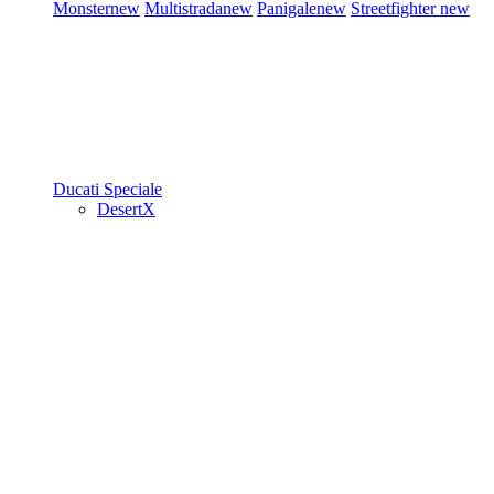
Monster
new
Multistrada
new
Panigale
new
Streetfighter
new
Ducati Speciale
DesertX