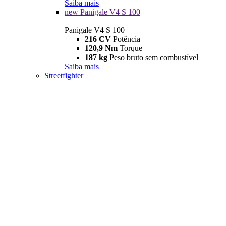
Saiba mais
new
Panigale V4 S 100
Panigale V4 S 100
216 CV
Potência
120,9 Nm
Torque
187 kg
Peso bruto sem combustível
Saiba mais
Streetfighter