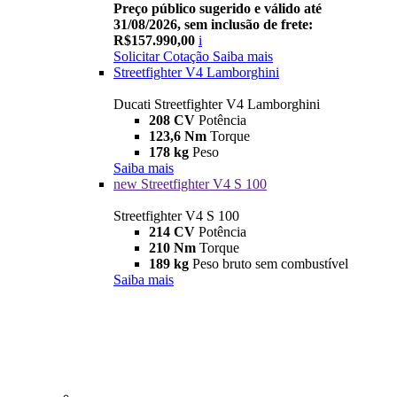
Preço público sugerido e válido até
31/08/2026, sem inclusão de frete:
R$157.990,00
i
Solicitar Cotação
Saiba mais
Streetfighter V4 Lamborghini
Ducati Streetfighter V4 Lamborghini
208 CV
Potência
123,6 Nm
Torque
178 kg
Peso
Saiba mais
new
Streetfighter V4 S 100
Streetfighter V4 S 100
214 CV
Potência
210 Nm
Torque
189 kg
Peso bruto sem combustível
Saiba mais