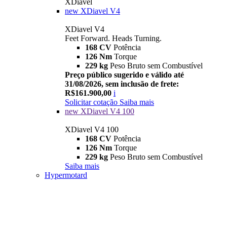
XDiavel
new
XDiavel V4
XDiavel V4
Feet Forward. Heads Turning.
168 CV
Potência
126 Nm
Torque
229 kg
Peso Bruto sem Combustível
Preço público sugerido e válido até
31/08/2026, sem inclusão de frete:
R$161.900,00
i
Solicitar cotação
Saiba mais
new
XDiavel V4 100
XDiavel V4 100
168 CV
Potência
126 Nm
Torque
229 kg
Peso Bruto sem Combustível
Saiba mais
Hypermotard