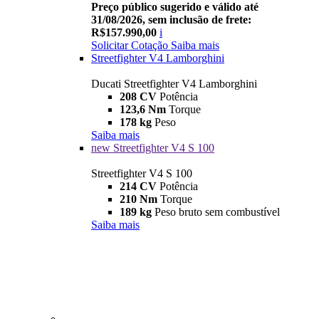
Preço público sugerido e válido até
31/08/2026, sem inclusão de frete:
R$157.990,00
i
Solicitar Cotação
Saiba mais
Streetfighter V4 Lamborghini
Ducati Streetfighter V4 Lamborghini
208 CV
Potência
123,6 Nm
Torque
178 kg
Peso
Saiba mais
new
Streetfighter V4 S 100
Streetfighter V4 S 100
214 CV
Potência
210 Nm
Torque
189 kg
Peso bruto sem combustível
Saiba mais