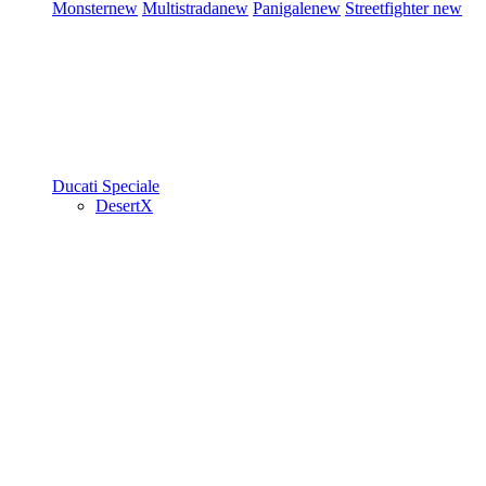
Monster
new
Multistrada
new
Panigale
new
Streetfighter
new
Ducati Speciale
DesertX