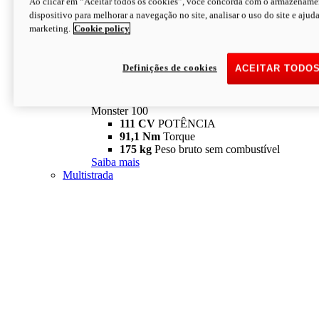
Ao clicar em “Aceitar todos os cookies”, você concorda com o armazename
dispositivo para melhorar a navegação no site, analisar o uso do site e ajud
marketing.
Cookie policy
Definições de cookies
ACEITAR TODO
Monster
new
Monster 100
Monster 100
111 CV
POTÊNCIA
91,1 Nm
Torque
175 kg
Peso bruto sem combustível
Saiba mais
Multistrada