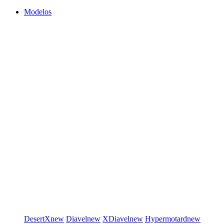
Modelos
DesertX
new
Diavel
new
XDiavel
new
Hypermotard
new