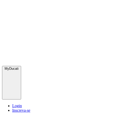
MyDucati
Login
Inscreva-se