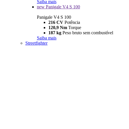
Saiba mais
new
Panigale V4 S 100
Panigale V4 S 100
216 CV
Potência
120,9 Nm
Torque
187 kg
Peso bruto sem combustível
Saiba mais
Streetfighter