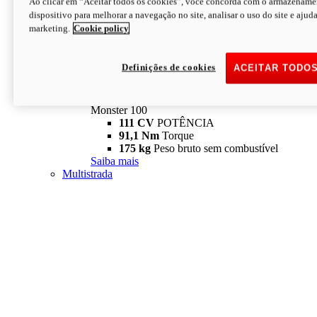
Ao clicar em “Aceitar todos os cookies”, você concorda com o armazename
dispositivo para melhorar a navegação no site, analisar o uso do site e ajud
marketing.
Cookie policy
Definições de cookies
ACEITAR TODO
Monster
new
Monster 100
Monster 100
111 CV
POTÊNCIA
91,1 Nm
Torque
175 kg
Peso bruto sem combustível
Saiba mais
Multistrada