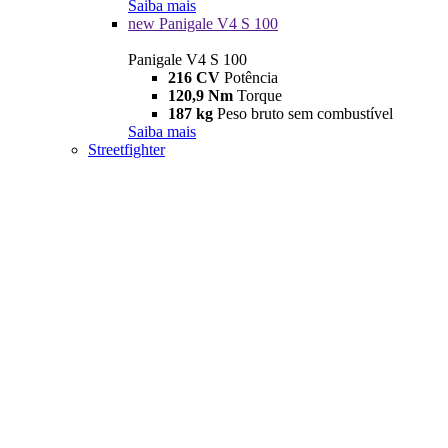
Saiba mais
new
Panigale V4 S 100
Panigale V4 S 100
216 CV
Potência
120,9 Nm
Torque
187 kg
Peso bruto sem combustível
Saiba mais
Streetfighter