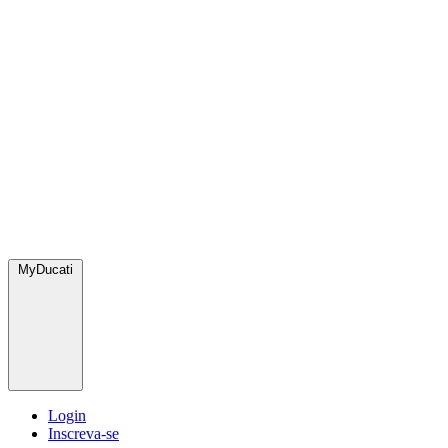
MyDucati
Login
Inscreva-se