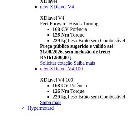
XDiavel
new
XDiavel V4
XDiavel V4
Feet Forward. Heads Turning.
168 CV
Potência
126 Nm
Torque
229 kg
Peso Bruto sem Combustível
Preço público sugerido e válido até
31/08/2026, sem inclusão de frete:
R$161.900,00
i
Solicitar cotação
Saiba mais
new
XDiavel V4 100
XDiavel V4 100
168 CV
Potência
126 Nm
Torque
229 kg
Peso Bruto sem Combustível
Saiba mais
Hypermotard