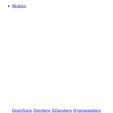
Modelos
DesertX
new
Diavel
new
XDiavel
new
Hypermotard
new