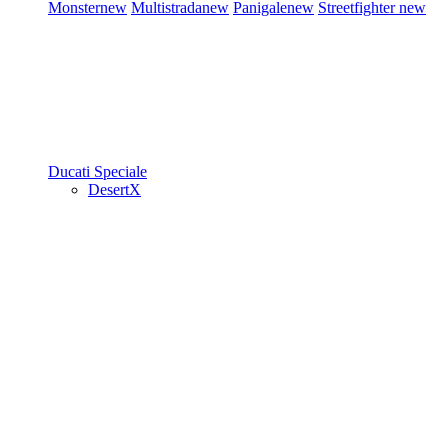
Monster
new
Multistrada
new
Panigale
new
Streetfighter
new
Ducati Speciale
DesertX