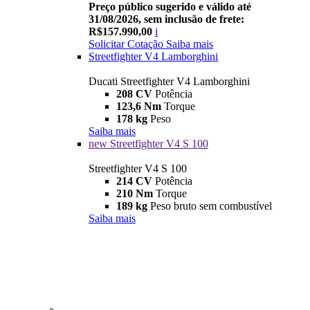
Preço público sugerido e válido até
31/08/2026, sem inclusão de frete:
R$157.990,00
i
Solicitar Cotação
Saiba mais
Streetfighter V4 Lamborghini
Ducati Streetfighter V4 Lamborghini
208 CV
Potência
123,6 Nm
Torque
178 kg
Peso
Saiba mais
new
Streetfighter V4 S 100
Streetfighter V4 S 100
214 CV
Potência
210 Nm
Torque
189 kg
Peso bruto sem combustível
Saiba mais