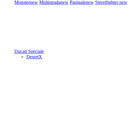
Monster
new
Multistrada
new
Panigale
new
Streetfighter
new
Ducati Speciale
DesertX