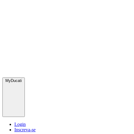
MyDucati
Login
Inscreva-se