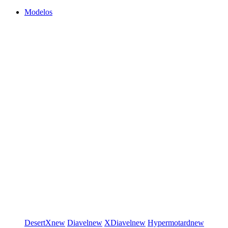
Modelos
DesertX
new
Diavel
new
XDiavel
new
Hypermotard
new