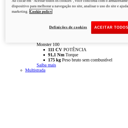
Ao clicar em “Aceitar todos os cookies”, você concorda com o armazename
dispositivo para melhorar a navegação no site, analisar o uso do site e ajud
marketing.
Cookie policy
Definições de cookies
ACEITAR TODO
Monster
new
Monster 100
Monster 100
111 CV
POTÊNCIA
91,1 Nm
Torque
175 kg
Peso bruto sem combustível
Saiba mais
Multistrada