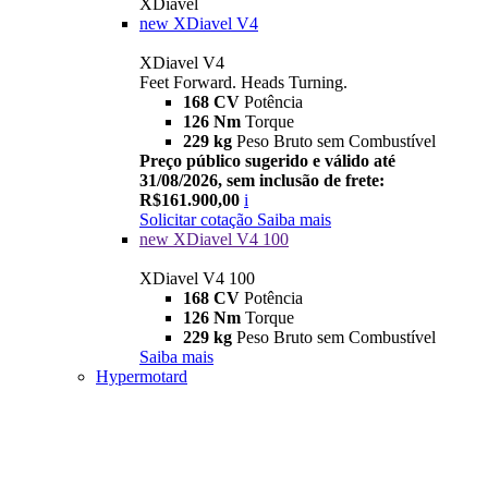
XDiavel
new
XDiavel V4
XDiavel V4
Feet Forward. Heads Turning.
168 CV
Potência
126 Nm
Torque
229 kg
Peso Bruto sem Combustível
Preço público sugerido e válido até
31/08/2026, sem inclusão de frete:
R$161.900,00
i
Solicitar cotação
Saiba mais
new
XDiavel V4 100
XDiavel V4 100
168 CV
Potência
126 Nm
Torque
229 kg
Peso Bruto sem Combustível
Saiba mais
Hypermotard