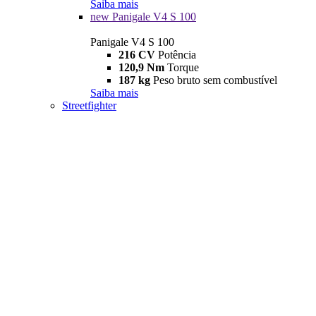
Saiba mais
new
Panigale V4 S 100
Panigale V4 S 100
216 CV
Potência
120,9 Nm
Torque
187 kg
Peso bruto sem combustível
Saiba mais
Streetfighter