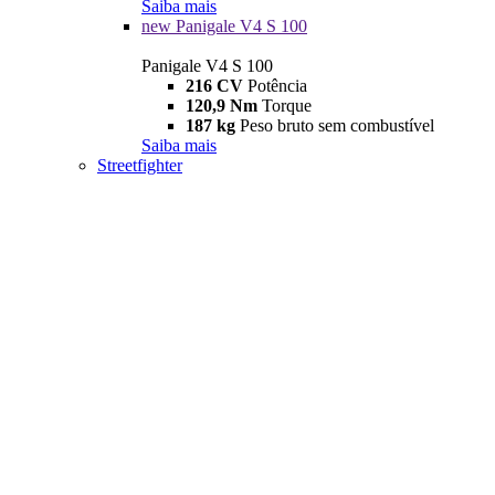
Saiba mais
new
Panigale V4 S 100
Panigale V4 S 100
216 CV
Potência
120,9 Nm
Torque
187 kg
Peso bruto sem combustível
Saiba mais
Streetfighter