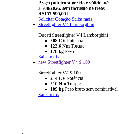
Preço público sugerido e válido até
31/08/2026, sem inclusão de frete:
R$157.990,00
i
Solicitar Cotação
Saiba mais
Streetfighter V4 Lamborghini
Ducati Streetfighter V4 Lamborghini
208 CV
Potência
123,6 Nm
Torque
178 kg
Peso
Saiba mais
new
Streetfighter V4 S 100
Streetfighter V4 S 100
214 CV
Potência
210 Nm
Torque
189 kg
Peso bruto sem combustível
Saiba mais