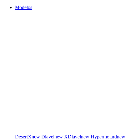
Modelos
DesertX
new
Diavel
new
XDiavel
new
Hypermotard
new