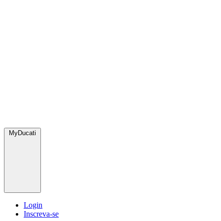
MyDucati
Login
Inscreva-se