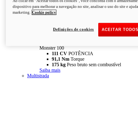
Ao clicar em “Aceitar todos os cookies”, você concorda com o armazename
dispositivo para melhorar a navegação no site, analisar o uso do site e ajud
marketing.
Cookie policy
Definições de cookies
ACEITAR TODO
Monster
new
Monster 100
Monster 100
111 CV
POTÊNCIA
91,1 Nm
Torque
175 kg
Peso bruto sem combustível
Saiba mais
Multistrada