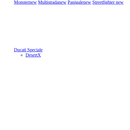
Monster
new
Multistrada
new
Panigale
new
Streetfighter
new
Ducati Speciale
DesertX