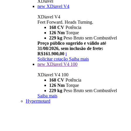
XDiavel
new
XDiavel V4
XDiavel V4
Feet Forward. Heads Turning.
168 CV
Potência
126 Nm
Torque
229 kg
Peso Bruto sem Combustível
Preço público sugerido e válido até
31/08/2026, sem inclusão de frete:
R$161.900,00
i
Solicitar cotação
Saiba mais
new
XDiavel V4 100
XDiavel V4 100
168 CV
Potência
126 Nm
Torque
229 kg
Peso Bruto sem Combustível
Saiba mais
Hypermotard