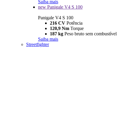
Saiba mais
new
Panigale V4 S 100
Panigale V4 S 100
216 CV
Potência
120,9 Nm
Torque
187 kg
Peso bruto sem combustível
Saiba mais
Streetfighter