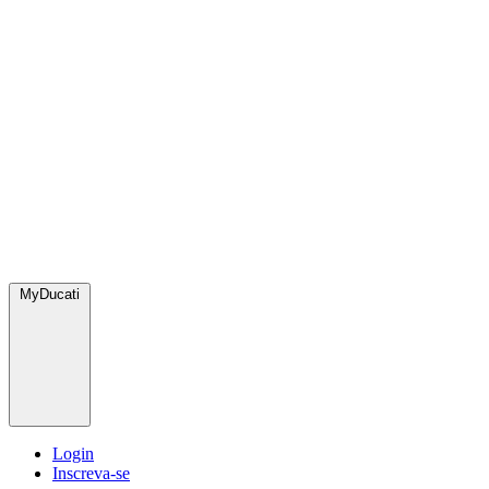
MyDucati
Login
Inscreva-se