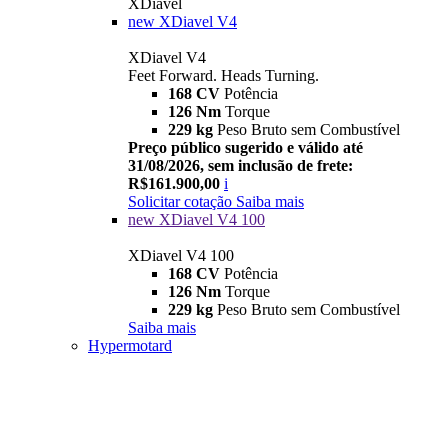
XDiavel
new
XDiavel V4
XDiavel V4
Feet Forward. Heads Turning.
168 CV
Potência
126 Nm
Torque
229 kg
Peso Bruto sem Combustível
Preço público sugerido e válido até
31/08/2026, sem inclusão de frete:
R$161.900,00
i
Solicitar cotação
Saiba mais
new
XDiavel V4 100
XDiavel V4 100
168 CV
Potência
126 Nm
Torque
229 kg
Peso Bruto sem Combustível
Saiba mais
Hypermotard