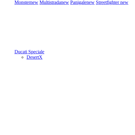
Monster
new
Multistrada
new
Panigale
new
Streetfighter
new
Ducati Speciale
DesertX