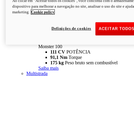
Ao clicar em “Aceitar todos os cookies”, você concorda com o armazename
dispositivo para melhorar a navegação no site, analisar o uso do site e ajud
marketing.
Cookie policy
Definições de cookies
ACEITAR TODO
Monster
new
Monster 100
Monster 100
111 CV
POTÊNCIA
91,1 Nm
Torque
175 kg
Peso bruto sem combustível
Saiba mais
Multistrada