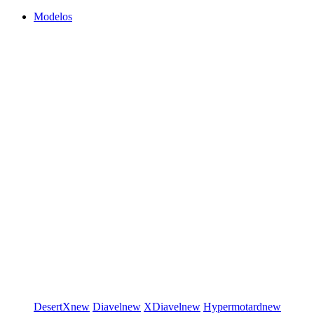
Modelos
DesertX
new
Diavel
new
XDiavel
new
Hypermotard
new