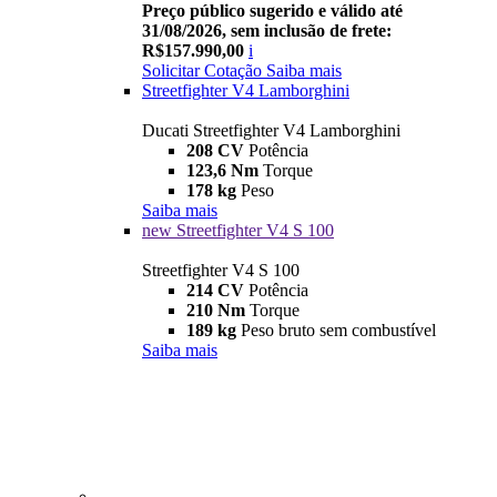
Preço público sugerido e válido até
31/08/2026, sem inclusão de frete:
R$157.990,00
i
Solicitar Cotação
Saiba mais
Streetfighter V4 Lamborghini
Ducati Streetfighter V4 Lamborghini
208 CV
Potência
123,6 Nm
Torque
178 kg
Peso
Saiba mais
new
Streetfighter V4 S 100
Streetfighter V4 S 100
214 CV
Potência
210 Nm
Torque
189 kg
Peso bruto sem combustível
Saiba mais