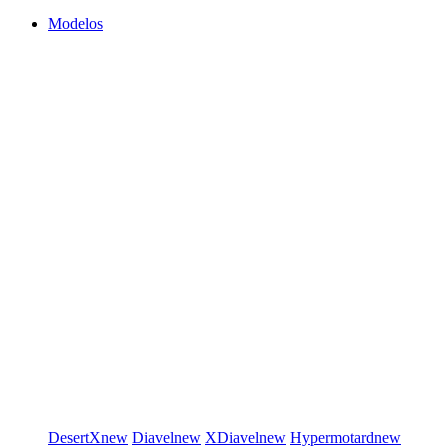
Modelos
DesertX
new
Diavel
new
XDiavel
new
Hypermotard
new