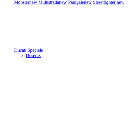
Monster
new
Multistrada
new
Panigale
new
Streetfighter
new
Ducati Speciale
DesertX