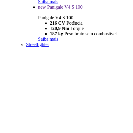
Saiba mais
new
Panigale V4 S 100
Panigale V4 S 100
216 CV
Potência
120,9 Nm
Torque
187 kg
Peso bruto sem combustível
Saiba mais
Streetfighter