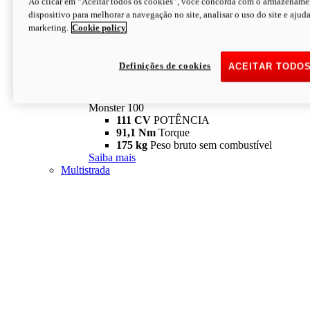
Ao clicar em “Aceitar todos os cookies”, você concorda com o armazename
dispositivo para melhorar a navegação no site, analisar o uso do site e ajud
marketing.
Cookie policy
Definições de cookies
ACEITAR TODO
Monster
new
Monster 100
Monster 100
111 CV
POTÊNCIA
91,1 Nm
Torque
175 kg
Peso bruto sem combustível
Saiba mais
Multistrada