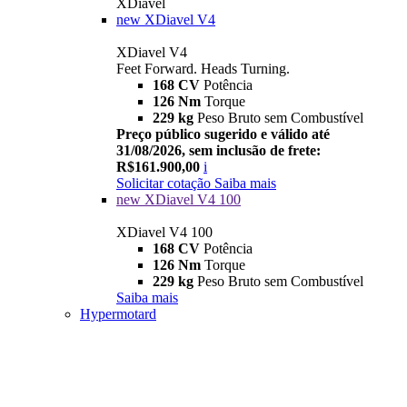
XDiavel
new
XDiavel V4
XDiavel V4
Feet Forward. Heads Turning.
168 CV
Potência
126 Nm
Torque
229 kg
Peso Bruto sem Combustível
Preço público sugerido e válido até
31/08/2026, sem inclusão de frete:
R$161.900,00
i
Solicitar cotação
Saiba mais
new
XDiavel V4 100
XDiavel V4 100
168 CV
Potência
126 Nm
Torque
229 kg
Peso Bruto sem Combustível
Saiba mais
Hypermotard