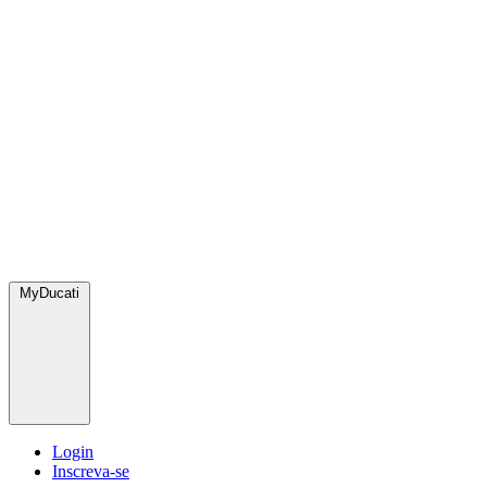
MyDucati
Login
Inscreva-se