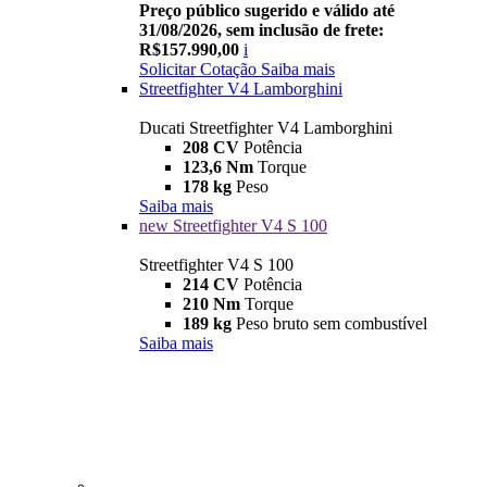
Preço público sugerido e válido até
31/08/2026, sem inclusão de frete:
R$157.990,00
i
Solicitar Cotação
Saiba mais
Streetfighter V4 Lamborghini
Ducati Streetfighter V4 Lamborghini
208 CV
Potência
123,6 Nm
Torque
178 kg
Peso
Saiba mais
new
Streetfighter V4 S 100
Streetfighter V4 S 100
214 CV
Potência
210 Nm
Torque
189 kg
Peso bruto sem combustível
Saiba mais