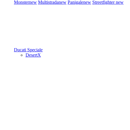
Monster
new
Multistrada
new
Panigale
new
Streetfighter
new
Ducati Speciale
DesertX