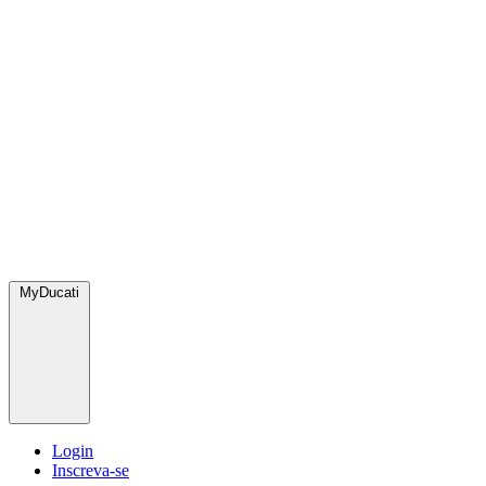
MyDucati
Login
Inscreva-se