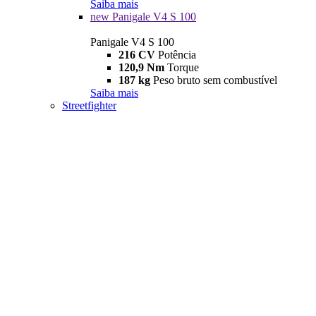
Saiba mais
new
Panigale V4 S 100
Panigale V4 S 100
216 CV
Potência
120,9 Nm
Torque
187 kg
Peso bruto sem combustível
Saiba mais
Streetfighter