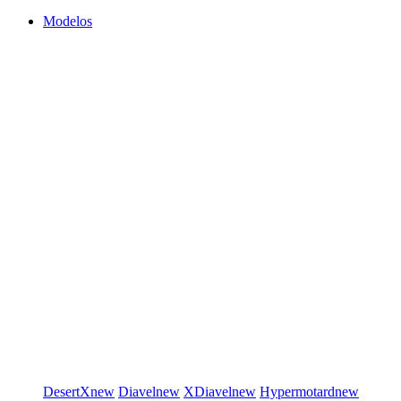
Modelos
DesertX
new
Diavel
new
XDiavel
new
Hypermotard
new