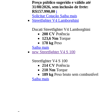
Preço público sugerido e válido até
31/08/2026, sem inclusão de frete:
R$157.990,00
i
Solicitar Cotação
Saiba mais
Streetfighter V4 Lamborghini
Ducati Streetfighter V4 Lamborghini
208 CV
Potência
123,6 Nm
Torque
178 kg
Peso
Saiba mais
new
Streetfighter V4 S 100
Streetfighter V4 S 100
214 CV
Potência
210 Nm
Torque
189 kg
Peso bruto sem combustível
Saiba mais