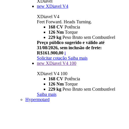
XDiavel
new
XDiavel V4
XDiavel V4
Feet Forward. Heads Turning.
168 CV
Potência
126 Nm
Torque
229 kg
Peso Bruto sem Combustível
Preço público sugerido e válido até
31/08/2026, sem inclusão de frete:
R$161.900,00
i
Solicitar cotação
Saiba mais
new
XDiavel V4 100
XDiavel V4 100
168 CV
Potência
126 Nm
Torque
229 kg
Peso Bruto sem Combustível
Saiba mais
Hypermotard