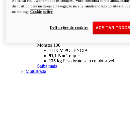
Ao clicar em “Aceitar todos os cookies”, você concorda com o armazename
dispositivo para melhorar a navegação no site, analisar o uso do site e ajud
marketing.
Cookie policy
Definições de cookies
ACEITAR TODO
Monster
new
Monster 100
Monster 100
111 CV
POTÊNCIA
91,1 Nm
Torque
175 kg
Peso bruto sem combustível
Saiba mais
Multistrada