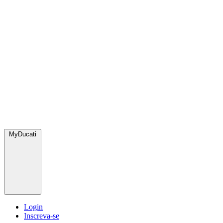
MyDucati
Login
Inscreva-se