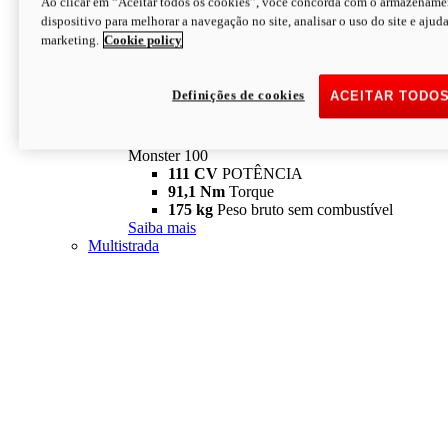
Ao clicar em “Aceitar todos os cookies”, você concorda com o armazename
dispositivo para melhorar a navegação no site, analisar o uso do site e ajud
marketing.
Cookie policy
Definições de cookies
ACEITAR TODO
Monster
new
Monster 100
Monster 100
111 CV
POTÊNCIA
91,1 Nm
Torque
175 kg
Peso bruto sem combustível
Saiba mais
Multistrada