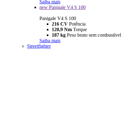
Saiba mais
new
Panigale V4 S 100
Panigale V4 S 100
216 CV
Potência
120,9 Nm
Torque
187 kg
Peso bruto sem combustível
Saiba mais
Streetfighter