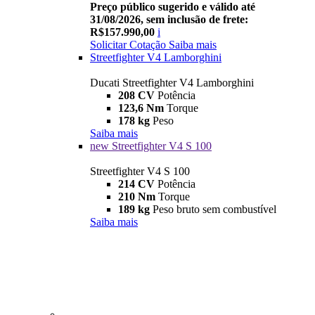
Preço público sugerido e válido até
31/08/2026, sem inclusão de frete:
R$157.990,00
i
Solicitar Cotação
Saiba mais
Streetfighter V4 Lamborghini
Ducati Streetfighter V4 Lamborghini
208 CV
Potência
123,6 Nm
Torque
178 kg
Peso
Saiba mais
new
Streetfighter V4 S 100
Streetfighter V4 S 100
214 CV
Potência
210 Nm
Torque
189 kg
Peso bruto sem combustível
Saiba mais