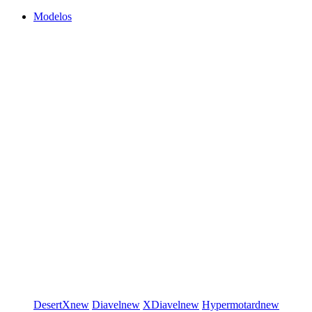
Modelos
DesertX
new
Diavel
new
XDiavel
new
Hypermotard
new