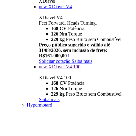
XDiavel
new
XDiavel V4
XDiavel V4
Feet Forward. Heads Turning.
168 CV
Potência
126 Nm
Torque
229 kg
Peso Bruto sem Combustível
Preço público sugerido e válido até
31/08/2026, sem inclusão de frete:
R$161.900,00
i
Solicitar cotação
Saiba mais
new
XDiavel V4 100
XDiavel V4 100
168 CV
Potência
126 Nm
Torque
229 kg
Peso Bruto sem Combustível
Saiba mais
Hypermotard