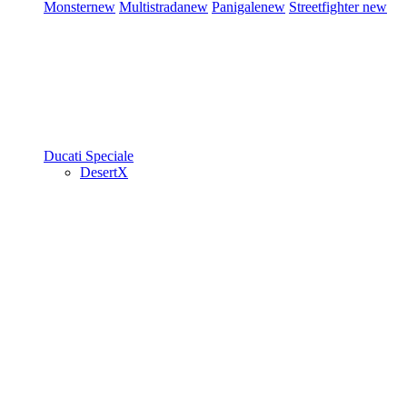
Monster
new
Multistrada
new
Panigale
new
Streetfighter
new
Ducati Speciale
DesertX