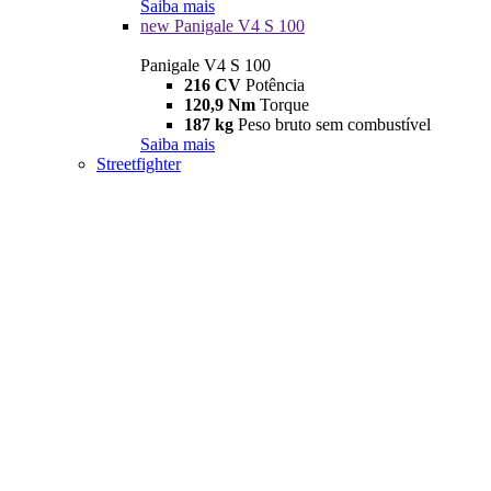
Saiba mais
new
Panigale V4 S 100
Panigale V4 S 100
216 CV
Potência
120,9 Nm
Torque
187 kg
Peso bruto sem combustível
Saiba mais
Streetfighter