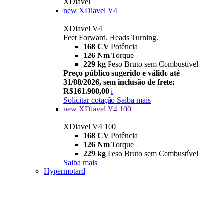
XDiavel
new
XDiavel V4
XDiavel V4
Feet Forward. Heads Turning.
168 CV
Potência
126 Nm
Torque
229 kg
Peso Bruto sem Combustível
Preço público sugerido e válido até
31/08/2026, sem inclusão de frete:
R$161.900,00
i
Solicitar cotação
Saiba mais
new
XDiavel V4 100
XDiavel V4 100
168 CV
Potência
126 Nm
Torque
229 kg
Peso Bruto sem Combustível
Saiba mais
Hypermotard