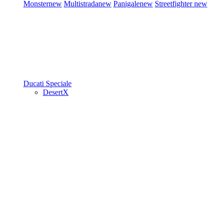
Monster
new
Multistrada
new
Panigale
new
Streetfighter
new
Ducati Speciale
DesertX