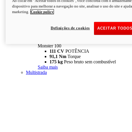
Ao clicar em “Aceitar todos os cookies”, você concorda com o armazename
dispositivo para melhorar a navegação no site, analisar o uso do site e ajud
marketing.
Cookie policy
Definições de cookies
ACEITAR TODO
Monster
new
Monster 100
Monster 100
111 CV
POTÊNCIA
91,1 Nm
Torque
175 kg
Peso bruto sem combustível
Saiba mais
Multistrada