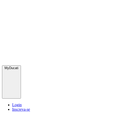
MyDucati
Login
Inscreva-se