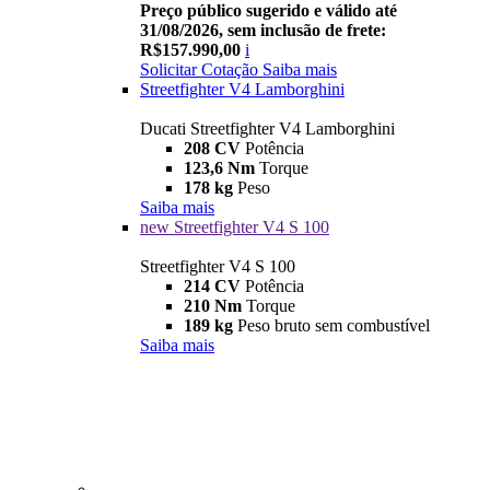
Preço público sugerido e válido até
31/08/2026, sem inclusão de frete:
R$157.990,00
i
Solicitar Cotação
Saiba mais
Streetfighter V4 Lamborghini
Ducati Streetfighter V4 Lamborghini
208 CV
Potência
123,6 Nm
Torque
178 kg
Peso
Saiba mais
new
Streetfighter V4 S 100
Streetfighter V4 S 100
214 CV
Potência
210 Nm
Torque
189 kg
Peso bruto sem combustível
Saiba mais