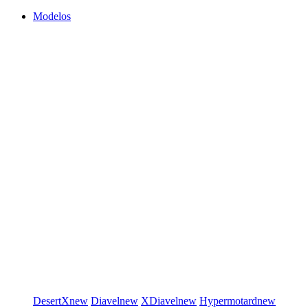
Modelos
DesertX
new
Diavel
new
XDiavel
new
Hypermotard
new